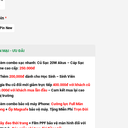
in
Pin New
 MẠI - ƯU ĐÃI
kèm combo sạc nhanh: Củ Sạc 20W Akus – Cáp Sạc
e cao cấp:
250.000đ
Thêm
200,000đ
dành cho Học Sinh – Sinh Viên
ia thu cũ đổi mới giảm trực tiếp
400.000đ với khách cũ
.000d với khách mua lần đầu
– Cam kết mua lại cao
hị trường
kèm combo bảo vệ máy iPhone:
Cường lực Full Màn
ong
+
Ốp Magsafe
bảo vệ máy. Tặng Miễn Phí
Trọn Đời
ây đeo thời trang
+ Film PPF bảo vệ màn hình đối với