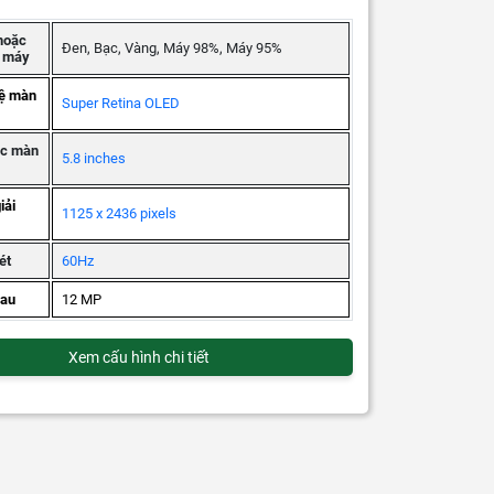
hoặc
Đen, Bạc, Vàng, Máy 98%, Máy 95%
g máy
ệ màn
Super Retina OLED
ớc màn
5.8 inches
iải
1125 x 2436 pixels
ét
60Hz
au
12 MP
Xem cấu hình chi tiết