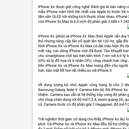
iPhone Xs được giới công nghệ đánh giá là bản nâng c
mẫu iPhone màn hình lớn nhất của Apple từ trước tới 
tấm nền OLED với những kích thước khác nhau. iPhone Xs
còn iPhone Xs Max là 6.5 inch độ phân giải 2.688 x 1.242 
iPhone Xs (phải) và iPhone Xs Max (trái)
Apple vẫn duy t
thỏ nhưng nâng cấp tần số quét lên tới 120 Hz, gấp đô
hình iPhone Xs và iPhone Xs Max có dải màu hiện thị rộ
mắt này, các dòng iPhone mới đã được Táo Khuyết trang
cho smartphone chế tạo trên tiến trình 7 nm với 6,9 tỷ
GPU xử lý đồ họa và 6 nhân CPU, chạy nhanh hơn chip
trên iPhone Xs và iPhone Xs Max mang đến cho người d
hơn, bảo mật tốt hơn rất nhiều so với iPhone X
Về dung lượng bộ nhớ, Apple cũng trang bị cho 2 d
Samsung Galaxy Note 9. Camera trên bộ đôi iPhone Xs 
nhiệm. Camera sau vẫn là hệ thống kép cùng độ phân gi
cho chụp chân dung với độ mở f/2.4, zoom quang 2X, q
cũ. Camera trước có độ phân giải 7 megapixel, độ mở f
Trải nghiệm thời gian sử dụng cho thấy, iPhone Xs lâu 
phút. Cả iPhone Xs và iPhone Xs Max đều hỗ trợ chống
đa 2 mét. Điểm nổi bật của bộ 3 iPhone mới: iPhone Xs,