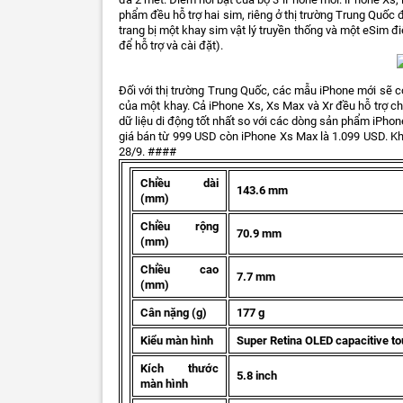
phẩm đều hỗ trợ hai sim, riêng ở thị trường Trung Quốc 
trang bị một khay sim vật lý truyền thống và một eSim 
để hỗ trợ và cài đặt).
Đối với thị trường Trung Quốc, các mẫu iPhone mới sẽ c
của một khay. Cả iPhone Xs, Xs Max và Xr đều hỗ trợ c
dữ liệu di động tốt nhất so với các dòng sản phẩm iPhon
giá bán từ 999 USD còn iPhone Xs Max là 1.099 USD. K
28/9. ####
Chiều dài
143.6 mm
(mm)
Chiều rộng
70.9 mm
(mm)
Chiều cao
7.7 mm
(mm)
Cân nặng (g)
177 g
Kiểu màn hình
Super Retina OLED capacitive t
Kích thước
5.8 inch
màn hình