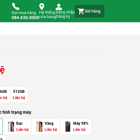
Giỏ hàng
Đăng nhập
Hệ thống
Gọi mua hàng
Đăng ký
cửa hàng
084.630.0000
hệ
6GB
512GB
ên hệ
Liên hệ
 tình trạng máy
Bạc
Vàng
Máy 98%
Liên hệ
Liên hệ
Liên hệ
5%