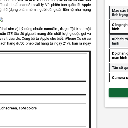
đều là chuẩn nanoSim vật lý. Với phiên bản quốc tế, Apple
điện tử (dạng phần mềm, người dùng cần liên hệ nhà mạng
Màu sắc 
tình trạn
Công ngh
ó hai sim vật lý cùng chuẩn nanoSim, được đặt ở hai mặt
hình
huẩn LTE tốc độ gigabit mang đến chất lượng cuộc gọi và
e ra trước đó. Công bố từ Apple cho biết, iPhone Xs sẽ có
Kích thư
hình
hách hàng được phép đặt hàng từ ngày 21/9, bán ra ngày
Độ phân g
màn hình
Tần số qu
Camera s
ouchscreen, 16M colors