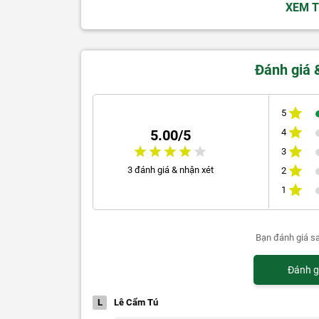
XEM 
Đánh giá 
5
4
5.00/5
3
3 đánh giá & nhận xét
2
1
Bạn đánh giá s
Đánh g
L
Lê Cẩm Tú