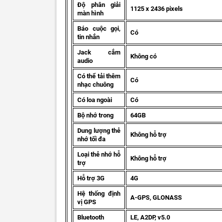
Độ phân giải
1125 x 2436 pixels
màn hình
Báo cuộc gọi,
Có
tin nhắn
Jack cắm
Không có
audio
Có thể tải thêm
Có
nhạc chuông
Có loa ngoài
Có
Bộ nhớ trong
64GB
Dung lượng thẻ
Không hỗ trợ
nhớ tối đa
Loại thẻ nhớ hỗ
Không hỗ trợ
trợ
Hỗ trợ 3G
4G
Hệ thống định
A-GPS, GLONASS
vị GPS
Bluetooth
LE, A2DP, v5.0