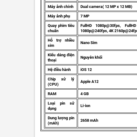
Máy ảnh chính
Dual camera( 12 MP x 12 MB)
Máy ảnh phụ
7 MP
Quay phim tiêu
FullHD 1080p@30fps, FullH
chuẩn
1080p@240fps, 4K 2160p@24fp
Hỗ trợ nhiều
Nano Sim
sim
Kiểu dáng điện
Nguyên khối
thoại
Hệ điều hành
iOS 12
Chip xử lý
Apple A12
(CPU)
RAM
4 GB
Loại pin sử
Li-ion
dụng
Dung lượng pin
2658 mAh
(mAh)