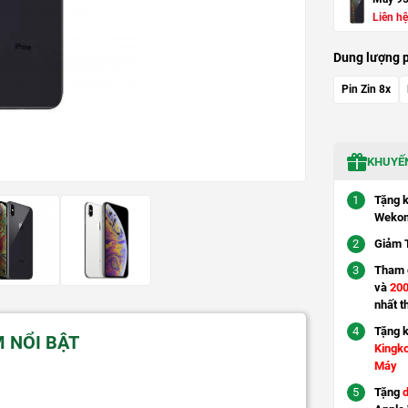
Liên hệ
Dung lượng p
Pin Zin 8x
KHUYẾN
Tặng 
Wekom
Giảm 
Tham g
và
200
nhất t
Tặng 
M NỔI BẬT
Kingk
Máy
Tặng
d