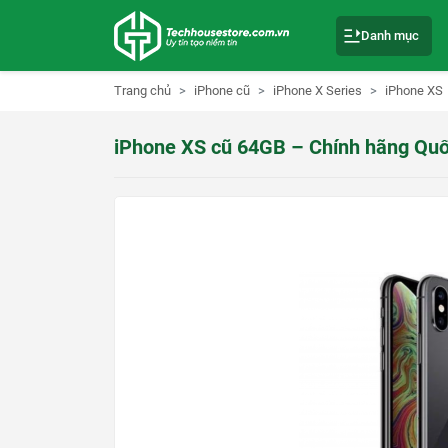
S
k
Danh mục
i
p
t
o
Trang chủ
iPhone cũ
iPhone X Series
iPhone XS
c
o
n
iPhone XS cũ 64GB – Chính hãng Quố
t
e
n
t