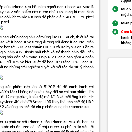
Apple
ấp của iPhone X ra hồi năm ngoái còn iPhone Xs Max là
Mua 2 
nay. Cả 2 sản phẩm này được nhà Táo trang bị màn hình
một h
 có kích thước 5.8 inch độ phân giải 2.436 x 1.125 pixel
pixel.
Miễn p
Cam k
rì các chức năng như cảm ứng lực 3D Touch, thiết kế tai
hành 1
i so với iPhone X và tương đương với dòng iPad Pro. Màn
không 
ng hơn tới 60%, đạt chuẩn HDR10 và Dolby Vision. Lần ra
 bị chip A12 Bionic mới nhất và trở thành chip đầu tiên
 bóng bán dẫn bên trong. Chip A12 Bionic bao gồm 4 nhân
 A11 cũ 15% và hiệu suất đồ họa GPU tăng 50%. Face ID
ùng những trải nghiệm tuyệt vời với tốc độ xử lý nhanh
òng sản phẩm này lên tới 512GB đủ để cạnh tranh với
và Xs Max không có nhiều thay đổi so với sản phẩm tiền
ải 12 megapixel, khẩu độ mở f/1.8 và một ống kính tele
uay video 4K, chế độ Smart HDR thay thế cho chế độ HDR
/2.2 và cũng có chế độ chụp chân dung như camera sau.
hơn 30 phút so với iPhone X còn iPhone Xs Max lâu hơn 90
 nước chuẩn IP68 có thể chịu được 30 phút ở độ sâu tối
 iPhone Xs Max và Xr ra mắt năm nay đó là tất cả các sản