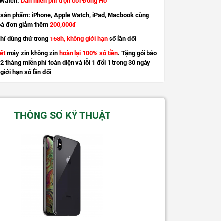
 Watch.
Dán miễn phí trọn đời Đồng Hồ
sản phẩm: iPhone, Apple Watch, iPad, Macbook cùng
oá đơn giảm thêm
200,000đ
hí dùng thử trong
168h, không giới hạn
số lần đổi
ết
máy zin không zin
hoàn lại 100% số tiền
. Tặng gói bảo
2 tháng miễn phí toàn diện và lỗi 1 đổi 1 trong 30 ngày
giới hạn số lần đổi
THÔNG SỐ KỸ THUẬT