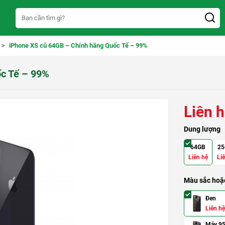
iPhone XS cũ 64GB – Chính hãng Quốc Tế – 99%
c Tế – 99%
Liên 
Dung lượng
64GB
25
Liên hệ
Li
Màu sắc hoặc
Đen
Liên hệ
Máy 9