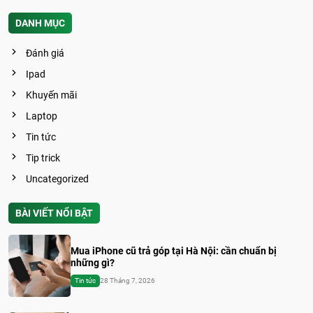
DANH MỤC
Đánh giá
Ipad
Khuyến mãi
Laptop
Tin tức
Tip trick
Uncategorized
BÀI VIẾT NỔI BẬT
Mua iPhone cũ trả góp tại Hà Nội: cần chuẩn bị
những gì?
Tin tức
28 Tháng 7, 2026