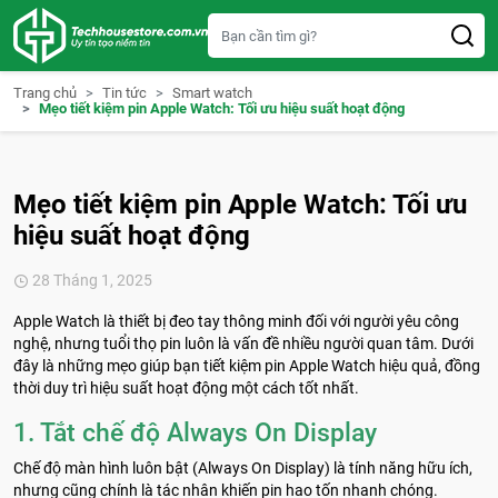
S
k
i
p
t
Trang chủ
Tin tức
Smart watch
o
Mẹo tiết kiệm pin Apple Watch: Tối ưu hiệu suất hoạt động
c
o
n
t
e
Mẹo tiết kiệm pin Apple Watch: Tối ưu
n
t
hiệu suất hoạt động
28 Tháng 1, 2025
Apple Watch là thiết bị đeo tay thông minh đối với người yêu công
nghệ, nhưng tuổi thọ pin luôn là vấn đề nhiều người quan tâm. Dưới
đây là những mẹo giúp bạn tiết kiệm pin Apple Watch hiệu quả, đồng
thời duy trì hiệu suất hoạt động một cách tốt nhất.
1. Tắt chế độ Always On Display
Chế độ màn hình luôn bật (Always On Display) là tính năng hữu ích,
nhưng cũng chính là tác nhân khiến pin hao tốn nhanh chóng.