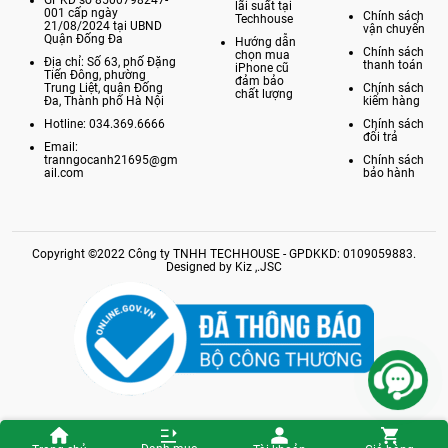
GPKD số 8500798247-
lãi suất tại
001 cấp ngày
Chính sách
Techhouse
21/08/2024 tại UBND
vận chuyển
Quận Đống Đa
Hướng dẫn
Chính sách
chọn mua
Địa chỉ: Số 63, phố Đặng
thanh toán
iPhone cũ
Tiến Đông, phường
đảm bảo
Trung Liệt, quận Đống
Chính sách
chất lượng
Đa, Thành phố Hà Nội
kiểm hàng
Hotline: 034.369.6666
Chính sách
đổi trả
Email:
tranngocanh21695@gm
Chính sách
ail.com
bảo hành
Copyright ©2022 Công ty TNHH TECHHOUSE - GPDKKD: 0109059883.
Designed by Kiz ,.JSC