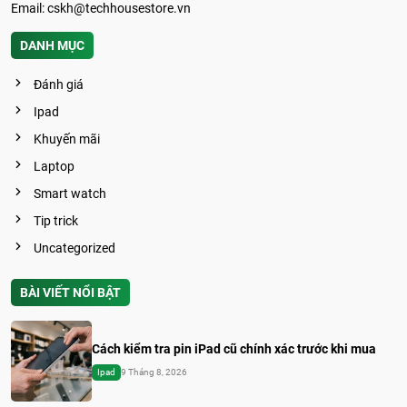
Email:
cskh@techhousestore.vn
DANH MỤC
Đánh giá
Ipad
Khuyến mãi
Laptop
Smart watch
Tip trick
Uncategorized
BÀI VIẾT NỔI BẬT
Cách kiểm tra pin iPad cũ chính xác trước khi mua
Ipad
9 Tháng 8, 2026