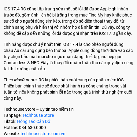
iOS 17.4 RC cũng tập trung sửa một số lỗi đã được Apple ghi nhận
trước đó, gồm ảnh liên hệ bị trống trong mục Find My hay khắc phục
sự cố cho người dùng sim kép, trong đó số điện thoại thay đổi từ
chính sang phụ và hiển thị với nhóm họ đã nhắn tin. Dù vậy, công ty
không đề cập đến những lỗi đã được ghi nhận trên iOS 17.3 gần đây.
Tnh năng được chú ý nhất trên iOS 17.4 là cho phép người dùng
châu Âu cài ứng dụng bên thứ ba. Apple cũng đồng thời đưa vào các
tùy chọn bảo mật mới cho mục nhận dạng thiết bị giao tiếp gần
Contactless & NFC. Đây là thay đổi nhằm tuân thủ các quy định riêng
tại thị trường châu Âu.
Theo
MacRumors
, RC là phiên bản cuối cùng của phần mềm iOS.
Phiên bản chính thức sẽ được phát hành ra công chúng trong vài
tuần tới nếu không phát sinh lỗi nào trong quá trình thử nghiệm cuối
cùng này.
Techhouse Store – Uy tín tạo niềm tin
Fanpage:
Techhouse Store
Tiktok:
Hóng Táo Cắn Dở
Hotline: 084.630.0000
Website:
techhousestore.com.vn