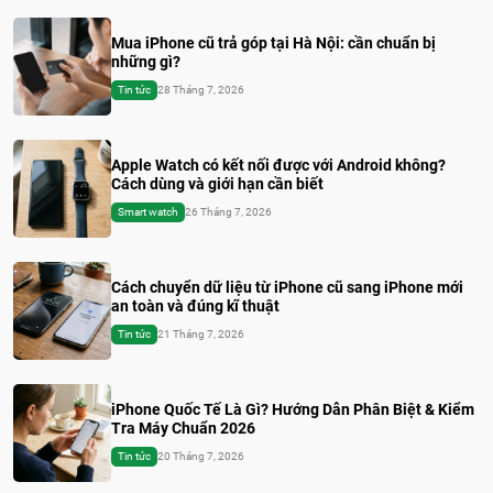
Mua iPhone cũ trả góp tại Hà Nội: cần chuẩn bị
những gì?
Tin tức
28 Tháng 7, 2026
Apple Watch có kết nối được với Android không?
Cách dùng và giới hạn cần biết
Smart watch
26 Tháng 7, 2026
Cách chuyển dữ liệu từ iPhone cũ sang iPhone mới
an toàn và đúng kĩ thuật
Tin tức
21 Tháng 7, 2026
iPhone Quốc Tế Là Gì? Hướng Dẫn Phân Biệt & Kiểm
Tra Máy Chuẩn 2026
Tin tức
20 Tháng 7, 2026