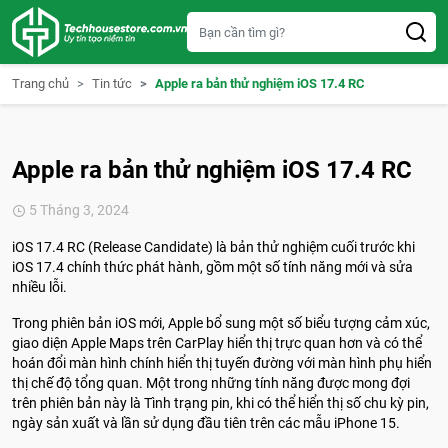
S
k
i
p
t
Trang chủ
Tin tức
Apple ra bản thử nghiệm iOS 17.4 RC
o
c
o
n
t
Apple ra bản thử nghiệm iOS 17.4 RC
e
n
t
5 Tháng 3, 2024
iOS 17.4 RC (Release Candidate) là bản thử nghiệm cuối trước khi
iOS 17.4 chính thức phát hành, gồm một số tính năng mới và sửa
nhiều lỗi.
Trong phiên bản iOS mới, Apple bổ sung một số biểu tượng cảm xúc,
giao diện Apple Maps trên CarPlay hiển thị trực quan hơn và có thể
hoán đổi màn hình chính hiển thị tuyến đường với màn hình phụ hiển
thị chế độ tổng quan. Một trong những tính năng được mong đợi
trên phiên bản này là Tình trạng pin, khi có thể hiển thị số chu kỳ pin,
ngày sản xuất và lần sử dụng đầu tiên trên các mẫu iPhone 15.