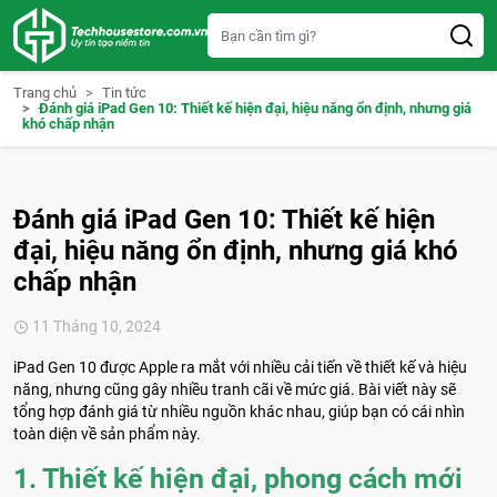
S
k
i
p
t
Trang chủ
Tin tức
o
Đánh giá iPad Gen 10: Thiết kế hiện đại, hiệu năng ổn định, nhưng giá
c
khó chấp nhận
o
n
t
e
n
Đánh giá iPad Gen 10: Thiết kế hiện
t
đại, hiệu năng ổn định, nhưng giá khó
chấp nhận
11 Tháng 10, 2024
iPad Gen 10 được Apple ra mắt với nhiều cải tiến về thiết kế và hiệu
năng, nhưng cũng gây nhiều tranh cãi về mức giá. Bài viết này sẽ
tổng hợp đánh giá từ nhiều nguồn khác nhau, giúp bạn có cái nhìn
toàn diện về sản phẩm này.
1. Thiết kế hiện đại, phong cách mới