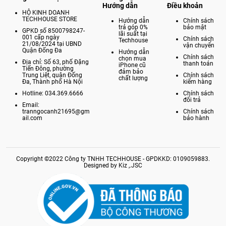
Hướng dẫn
Điều khoản
HỘ KINH DOANH
TECHHOUSE STORE
Hướng dẫn
Chính sách
trả góp 0%
bảo mật
GPKD số 8500798247-
lãi suất tại
001 cấp ngày
Chính sách
Techhouse
21/08/2024 tại UBND
vận chuyển
Quận Đống Đa
Hướng dẫn
Chính sách
chọn mua
Địa chỉ: Số 63, phố Đặng
thanh toán
iPhone cũ
Tiến Đông, phường
đảm bảo
Trung Liệt, quận Đống
Chính sách
chất lượng
Đa, Thành phố Hà Nội
kiểm hàng
Hotline: 034.369.6666
Chính sách
đổi trả
Email:
tranngocanh21695@gm
Chính sách
ail.com
bảo hành
Copyright ©2022 Công ty TNHH TECHHOUSE - GPDKKD: 0109059883.
Designed by Kiz ,.JSC