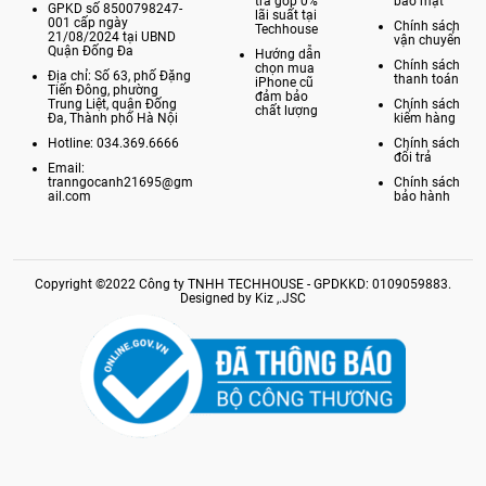
trả góp 0%
bảo mật
GPKD số 8500798247-
lãi suất tại
001 cấp ngày
Chính sách
Techhouse
21/08/2024 tại UBND
vận chuyển
Quận Đống Đa
Hướng dẫn
Chính sách
chọn mua
Địa chỉ: Số 63, phố Đặng
thanh toán
iPhone cũ
Tiến Đông, phường
đảm bảo
Trung Liệt, quận Đống
Chính sách
chất lượng
Đa, Thành phố Hà Nội
kiểm hàng
Hotline: 034.369.6666
Chính sách
đổi trả
Email:
tranngocanh21695@gm
Chính sách
ail.com
bảo hành
Copyright ©2022 Công ty TNHH TECHHOUSE - GPDKKD: 0109059883.
Designed by Kiz ,.JSC