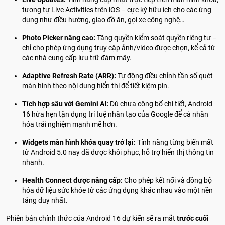
tương tự Live Activities trên iOS – cực kỳ hữu ích cho các ứng
dụng như điều hướng, giao đồ ăn, gọi xe công nghệ…
Photo Picker nâng cao:
Tăng quyền kiểm soát quyền riêng tư –
chỉ cho phép ứng dụng truy cập ảnh/video được chọn, kể cả từ
các nhà cung cấp lưu trữ đám mây.
Adaptive Refresh Rate (ARR):
Tự động điều chỉnh tần số quét
màn hình theo nội dung hiển thị để tiết kiệm pin.
Tích hợp sâu với Gemini AI:
Dù chưa công bố chi tiết, Android
16 hứa hẹn tận dụng trí tuệ nhân tạo của Google để cá nhân
hóa trải nghiệm mạnh mẽ hơn.
Widgets màn hình khóa quay trở lại:
Tính năng từng biến mất
từ Android 5.0 nay đã được khôi phục, hỗ trợ hiển thị thông tin
nhanh.
Health Connect được nâng cấp:
Cho phép kết nối và đồng bộ
hóa dữ liệu sức khỏe từ các ứng dụng khác nhau vào một nền
tảng duy nhất.
Phiên bản chính thức của Android 16 dự kiến sẽ ra mắt
trước cuối