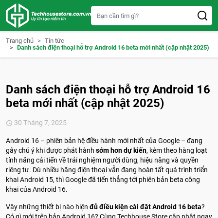
S
k
i
p
t
Trang chủ
Tin tức
o
Danh sách điện thoại hỗ trợ Android 16 beta mới nhất (cập nhật 2025)
c
o
n
t
e
Danh sách điện thoại hỗ trợ Android 16
n
t
beta mới nhất (cập nhật 2025)
30 Tháng 7, 2025
Android 16 – phiên bản hệ điều hành mới nhất của Google – đang
gây chú ý khi được phát hành
sớm hơn dự kiến
, kèm theo hàng loạt
tính năng cải tiến về trải nghiệm người dùng, hiệu năng và quyền
riêng tư. Dù nhiều hãng điện thoại vẫn đang hoàn tất quá trình triển
khai Android 15, thì Google đã tiến thẳng tới phiên bản beta công
khai của Android 16.
Vậy những thiết bị nào hiện
đủ điều kiện cài đặt Android 16 beta
?
Có gì mới trên bản Android 16? Cùng Techhouse Store cập nhật ngay