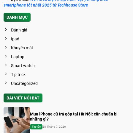
smartphone tốt nhất 2025 từ Techhouse Store
DANH MỤC
Đánh giá
Ipad
Khuyến mãi
Laptop
Smart watch
Tip trick
Uncategorized
BÀI VIẾT NỔI BẬT
Mua iPhone cũ trả góp tại Hà Nội: cần chuẩn bị
những gì?
Tin tức
28 Tháng 7, 2026