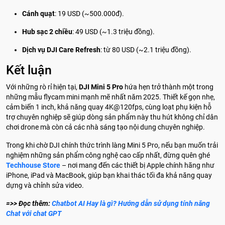
Cánh quạt
: 19 USD (~500.000đ).
Hub sạc 2 chiều
: 49 USD (~1.3 triệu đồng).
Dịch vụ DJI Care Refresh
: từ 80 USD (~2.1 triệu đồng).
Kết luận
Với những rò rỉ hiện tại,
DJI Mini 5 Pro
hứa hẹn trở thành một trong
những mẫu flycam mini mạnh mẽ nhất năm 2025. Thiết kế gọn nhẹ,
cảm biến 1 inch, khả năng quay 4K@120fps, cùng loạt phụ kiện hỗ
trợ chuyên nghiệp sẽ giúp dòng sản phẩm này thu hút không chỉ dân
chơi drone mà còn cả các nhà sáng tạo nội dung chuyên nghiệp.
Trong khi chờ DJI chính thức trình làng Mini 5 Pro, nếu bạn muốn trải
nghiệm những sản phẩm công nghệ cao cấp nhất, đừng quên ghé
Techhouse Store
– nơi mang đến các thiết bị Apple chính hãng như
iPhone, iPad và MacBook, giúp bạn khai thác tối đa khả năng quay
dựng và chỉnh sửa video.
=>> Đọc thêm:
Chatbot AI Hay là gì? Hướng dẫn sử dụng tính năng
Chat với chat GPT