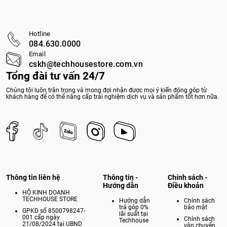
Hotline
084.630.0000
Email
cskh@techhousestore.com.vn
Tổng đài tư vấn 24/7
Chúng tôi luôn trân trọng và mong đợi nhận được mọi ý kiến đóng góp từ
khách hàng để có thể nâng cấp trải nghiệm dịch vụ và sản phẩm tốt hơn nữa.
Thông tin liên hệ
Thông tin -
Chính sách -
Hướng dẫn
Điều khoản
HỘ KINH DOANH
TECHHOUSE STORE
Hướng dẫn
Chính sách
trả góp 0%
bảo mật
GPKD số 8500798247-
lãi suất tại
001 cấp ngày
Chính sách
Techhouse
21/08/2024 tại UBND
vận chuyển