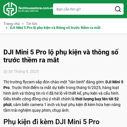
S
k
i
p
t
Trang chủ
Tin tức
o
DJI Mini 5 Pro lộ phụ kiện và thông số trước thềm ra mắt
c
o
n
t
e
DJI Mini 5 Pro lộ phụ kiện và thông số
n
t
trước thềm ra mắt
30 Tháng 9, 2025
Thị trường flycam sắp đón chào một “tân binh” đáng gờm:
DJI Mini 5
Pro
. Trước thời điểm ra mắt dự kiến trong tháng 9/2025, hàng loạt
hình ảnh và thông tin rò rỉ đã hé lộ về thiết kế, phụ kiện và cấu hình.
Điều khiến cộng đồng chú ý nhất chính là
thời lượng bay lên tới 52
phút
, cảm biến camera 1 inch và loạt phụ kiện đi kèm hứa hẹn nâng
tầm trải nghiệm quay phim, chụp ảnh.
Phụ kiện đi kèm DJI Mini 5 Pro