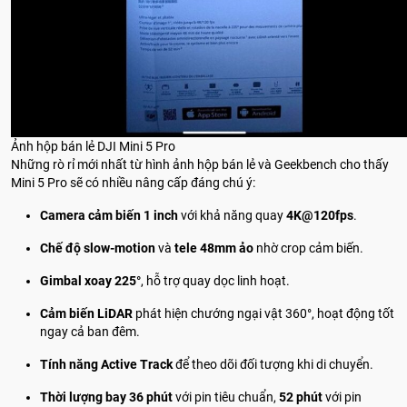
Ảnh hộp bán lẻ DJI Mini 5 Pro
Những rò rỉ mới nhất từ hình ảnh hộp bán lẻ và Geekbench cho thấy
Mini 5 Pro sẽ có nhiều nâng cấp đáng chú ý:
Camera cảm biến 1 inch
với khả năng quay
4K@120fps
.
Chế độ slow-motion
và
tele 48mm ảo
nhờ crop cảm biến.
Gimbal xoay 225°
, hỗ trợ quay dọc linh hoạt.
Cảm biến LiDAR
phát hiện chướng ngại vật 360°, hoạt động tốt
ngay cả ban đêm.
Tính năng Active Track
để theo dõi đối tượng khi di chuyển.
Thời lượng bay 36 phút
với pin tiêu chuẩn,
52 phút
với pin