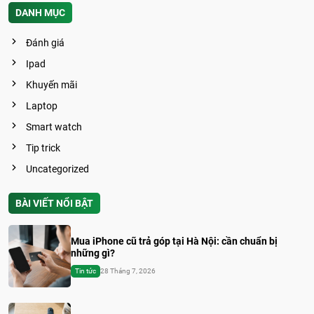
DANH MỤC
Đánh giá
Ipad
Khuyến mãi
Laptop
Smart watch
Tip trick
Uncategorized
BÀI VIẾT NỔI BẬT
Mua iPhone cũ trả góp tại Hà Nội: cần chuẩn bị
những gì?
Tin tức
28 Tháng 7, 2026