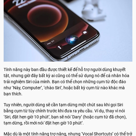
Tính năng này ban đầu được thiết kế để hỗ trợ người dùng khuyết
tật, nhưng giờ đây bất kỳ ai cũng có thể sử dụng nó để cá nhân hóa
trải nghiệm Siri của mình. Bạn có thể chọn những cụm từ độc đáo
như ‘Này, Computer’, ‘chào Siri’, hoặc bất kỳ cụm từ nào khác mà
bạn thích.
Tuy nhiên, người dùng sẽ cần tạm dừng một chút sau khi gọi Siri
bằng cụm từ tùy chỉnh trước khi đưa ra yêu cầu. Ví dụ, thay vì nói
‘Siri, đặt hẹn giờ 10 phút’, bạn sẽ nói ‘Dary’ (hoặc cụm từ đã chọn),
tạm dừng, rồi mới nói ‘đặt hẹn giờ 10 phút’.
Mặc dù là một tính năng trợ năng, nhưng ‘Vocal Shortcuts’ có thể trở