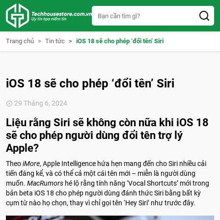
S
k
i
p
t
Trang chủ
Tin tức
iOS 18 sẽ cho phép ‘đổi tên’ Siri
o
c
o
n
t
iOS 18 sẽ cho phép ‘đổi tên’ Siri
e
n
t
29 Tháng 6, 2024
Liệu rằng Siri sẽ không còn nữa khi iOS 18
sẽ cho phép người dùng đổi tên trợ lý
Apple?
Theo
iMore
, Apple Intelligence hứa hẹn mang đến cho Siri nhiều cải
tiến đáng kể, và có thể cả một cái tên mới – miễn là người dùng
muốn.
MacRumors
hé lộ rằng tính năng ‘Vocal Shortcuts’ mới trong
bản beta iOS 18 cho phép người dùng đánh thức Siri bằng bất kỳ
cụm từ nào họ chọn, thay vì chỉ gọi tên ‘Hey Siri’ như trước đây.