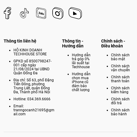
Thông tin liên hệ
Thông tin -
Chính sách -
Hướng dẫn
Điều khoản
HỘ KINH DOANH
TECHHOUSE STORE
Hướng dẫn
Chính sách
trả góp 0%
bảo mật
GPKD số 8500798247-
lãi suất tại
001 cấp ngày
Chính sách
Techhouse
21/08/2024 tại UBND
vận chuyển
Quận Đống Đa
Hướng dẫn
Chính sách
chọn mua
Địa chỉ: Số 63, phố Đặng
thanh toán
iPhone cũ
Tiến Đông, phường
đảm bảo
Trung Liệt, quận Đống
Chính sách
chất lượng
Đa, Thành phố Hà Nội
kiểm hàng
Hotline: 034.369.6666
Chính sách
đổi trả
Email:
tranngocanh21695@gm
Chính sách
ail.com
bảo hành