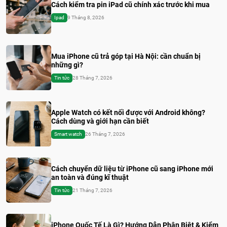
Cách kiểm tra pin iPad cũ chính xác trước khi mua
Ipad
9 Tháng 8, 2026
Mua iPhone cũ trả góp tại Hà Nội: cần chuẩn bị
những gì?
Tin tức
28 Tháng 7, 2026
Apple Watch có kết nối được với Android không?
Cách dùng và giới hạn cần biết
Smart watch
26 Tháng 7, 2026
Cách chuyển dữ liệu từ iPhone cũ sang iPhone mới
an toàn và đúng kĩ thuật
Tin tức
21 Tháng 7, 2026
iPhone Quốc Tế Là Gì? Hướng Dẫn Phân Biệt & Kiểm