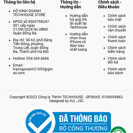
Thông tin liên hệ
Thông tin -
Chính sách -
Hướng dẫn
Điều khoản
HỘ KINH DOANH
TECHHOUSE STORE
Hướng dẫn
Chính sách
trả góp 0%
bảo mật
GPKD số 8500798247-
lãi suất tại
001 cấp ngày
Chính sách
Techhouse
21/08/2024 tại UBND
vận chuyển
Quận Đống Đa
Hướng dẫn
Chính sách
chọn mua
Địa chỉ: Số 63, phố Đặng
thanh toán
iPhone cũ
Tiến Đông, phường
đảm bảo
Trung Liệt, quận Đống
Chính sách
chất lượng
Đa, Thành phố Hà Nội
kiểm hàng
Hotline: 034.369.6666
Chính sách
đổi trả
Email:
tranngocanh21695@gm
Chính sách
ail.com
bảo hành
Copyright ©2022 Công ty TNHH TECHHOUSE - GPDKKD: 0109059883.
Designed by Kiz ,.JSC