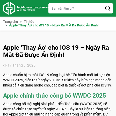
S
k
i
p
t
Trang chủ
Tin tức
o
Apple ‘Thay Áo’ cho iOS 19 – Ngày Ra Mắt Đã Được Ấn Định!
c
o
n
t
e
Apple ‘Thay Áo’ cho iOS 19 – Ngày Ra
n
t
Mắt Đã Được Ấn Định!
17 Tháng 3, 2025
Apple chuẩn bị ra mắt iOS 19 cùng loạt hệ điều hành mới tại sự kiện
WWDC 2025, diễn ra từ ngày 9-13/6. Sự kiện này hứa hẹn mang đến
nhiều cải tiến đáng mong chờ, đặc biệt là thiết kế đột phá của iOS 19.
Apple chính thức công bố WWDC 2025
Apple công bố Hội nghị Nhà phát triển Toàn cầu (WWDC 2025) sẽ
được tổ chức trực tuyến từ ngày 9-13/6. Đây là sự kiện thường niên,
nơi Apple giới thiệu những nâng cấp quan trọng về phần mềm. Dự