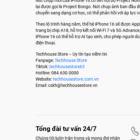
Nút chụp mới của iPhone 16 có tên nội bộ Project Nova,
lại được gọi là Project Bongo. Nút chụp ảnh ban đầu 
chuyển sang dạng cơ học, có thể phản hồi với áp lực 
Theo lộ trình hàng năm, thế hệ iPhone 16 sẽ được App
trang bị chip A18, hỗ trợ kết nối Wi-Fi 7 và 5G Advanc
iPhone 16 có thể hỗ trợ AI tạo sinh, cho phép người 
điện thoại.
Techhouse Store – Uy tín tạo niềm tin
Fanpage:
Techhouse Store
Tiktok:
techhousestore63
Hotline: 084.630.0000
Website:
techhousestore.com.vn
Email:
cskh@techhousestore.vn
Tổng đài tư vấn 24/7
Chúng tôi luôn trân trọng và mong đợi nhận