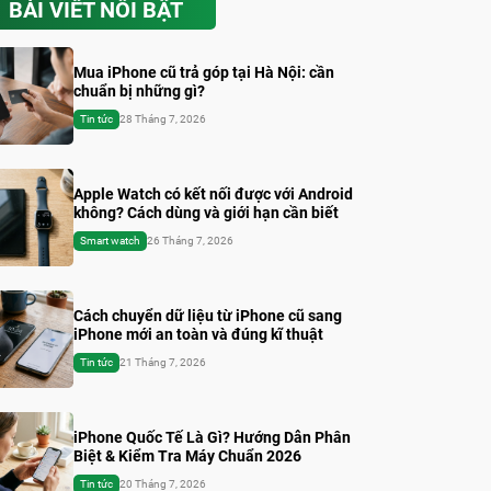
BÀI VIẾT NỔI BẬT
Mua iPhone cũ trả góp tại Hà Nội: cần
chuẩn bị những gì?
Tin tức
28 Tháng 7, 2026
Apple Watch có kết nối được với Android
không? Cách dùng và giới hạn cần biết
Smart watch
26 Tháng 7, 2026
Cách chuyển dữ liệu từ iPhone cũ sang
iPhone mới an toàn và đúng kĩ thuật
Tin tức
21 Tháng 7, 2026
iPhone Quốc Tế Là Gì? Hướng Dẫn Phân
Biệt & Kiểm Tra Máy Chuẩn 2026
Tin tức
20 Tháng 7, 2026