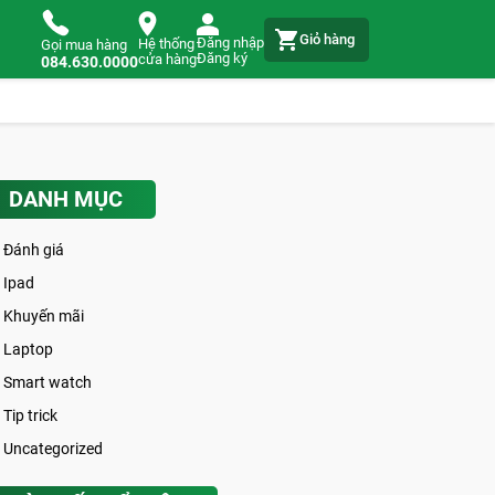
Giỏ hàng
Đăng nhập
Hệ thống
Gọi mua hàng
Đăng ký
cửa hàng
084.630.0000
DANH MỤC
Đánh giá
Ipad
Khuyến mãi
Laptop
Smart watch
Tip trick
Uncategorized