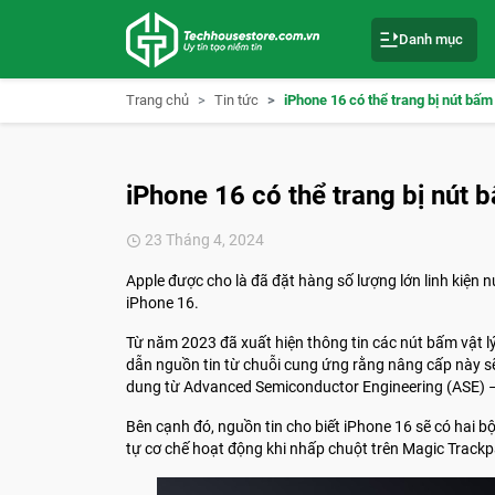
S
k
Danh mục
i
p
t
o
Trang chủ
Tin tức
iPhone 16 có thể trang bị nút bấm
c
o
n
t
e
iPhone 16 có thể trang bị nút 
n
t
23 Tháng 4, 2024
Apple được cho là đã đặt hàng số lượng lớn linh kiện 
iPhone 16.
Từ năm 2023 đã xuất hiện thông tin các nút bấm vật 
dẫn nguồn tin từ chuỗi cung ứng rằng nâng cấp này sẽ 
dung từ Advanced Semiconductor Engineering (ASE) – 
Bên cạnh đó, nguồn tin cho biết iPhone 16 sẽ có hai b
tự cơ chế hoạt động khi nhấp chuột trên Magic Trackp