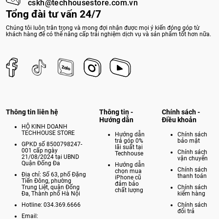
cskh@techhousestore.com.vn
Tổng đài tư vấn 24/7
Chúng tôi luôn trân trọng và mong đợi nhận được mọi ý kiến đóng góp từ
khách hàng để có thể nâng cấp trải nghiệm dịch vụ và sản phẩm tốt hơn nữa.
Thông tin liên hệ
Thông tin -
Chính sách -
Hướng dẫn
Điều khoản
HỘ KINH DOANH
TECHHOUSE STORE
Hướng dẫn
Chính sách
trả góp 0%
bảo mật
GPKD số 8500798247-
lãi suất tại
001 cấp ngày
Chính sách
Techhouse
21/08/2024 tại UBND
vận chuyển
Quận Đống Đa
Hướng dẫn
Chính sách
chọn mua
Địa chỉ: Số 63, phố Đặng
thanh toán
iPhone cũ
Tiến Đông, phường
đảm bảo
Trung Liệt, quận Đống
Chính sách
chất lượng
Đa, Thành phố Hà Nội
kiểm hàng
Hotline: 034.369.6666
Chính sách
đổi trả
Email: