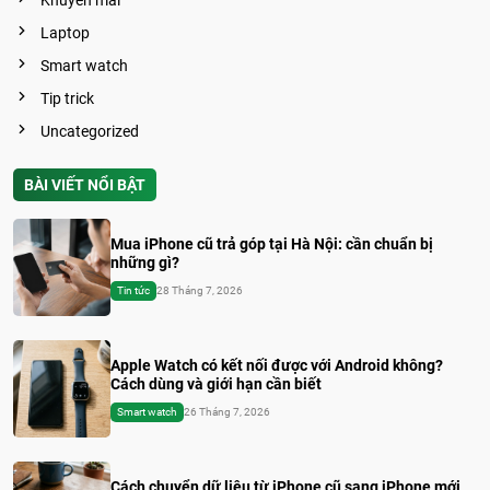
Khuyến mãi
Laptop
Smart watch
Tip trick
Uncategorized
BÀI VIẾT NỔI BẬT
Mua iPhone cũ trả góp tại Hà Nội: cần chuẩn bị
những gì?
Tin tức
28 Tháng 7, 2026
Apple Watch có kết nối được với Android không?
Cách dùng và giới hạn cần biết
Smart watch
26 Tháng 7, 2026
Cách chuyển dữ liệu từ iPhone cũ sang iPhone mới