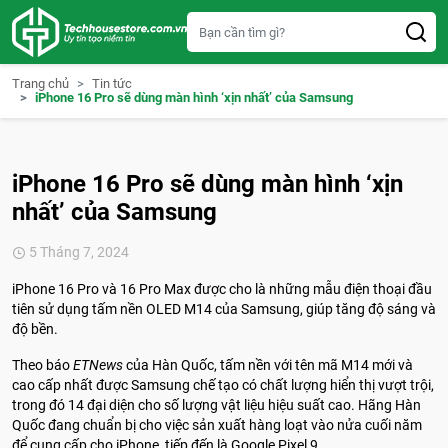
S
k
i
p
t
Trang chủ
Tin tức
o
iPhone 16 Pro sẽ dùng màn hình ‘xịn nhất’ của Samsung
c
o
n
t
e
iPhone 16 Pro sẽ dùng màn hình ‘xịn
n
t
nhất’ của Samsung
5 Tháng 7, 2024
iPhone 16 Pro và 16 Pro Max được cho là những mẫu điện thoại đầu
tiên sử dụng tấm nền OLED M14 của Samsung, giúp tăng độ sáng và
độ bền.
Theo báo
ETNews
của Hàn Quốc, tấm nền với tên mã M14 mới và
cao cấp nhất được Samsung chế tạo có chất lượng hiển thị vượt trội,
trong đó 14 đại diện cho số lượng vật liệu hiệu suất cao. Hãng Hàn
Quốc đang chuẩn bị cho việc sản xuất hàng loạt vào nửa cuối năm
để cung cấp cho iPhone, tiếp đến là Google Pixel 9.