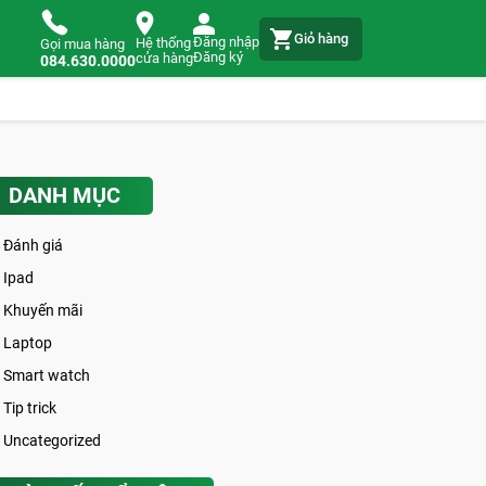
Giỏ hàng
Đăng nhập
Hệ thống
Gọi mua hàng
Đăng ký
cửa hàng
084.630.0000
DANH MỤC
Đánh giá
Ipad
Khuyến mãi
Laptop
Smart watch
Tip trick
Uncategorized