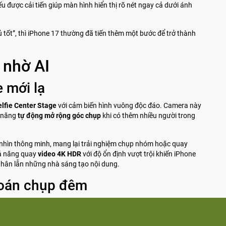
u được cải tiến giúp màn hình hiển thị rõ nét ngay cả dưới ánh
 tốt”, thì iPhone 17 thường đã tiến thêm một bước để trở thành
 nhờ AI
 mới lạ
lfie Center Stage
với cảm biến hình vuông độc đáo. Camera này
ả năng
tự động mở rộng góc chụp
khi có thêm nhiều người trong
c nhìn thông minh, mang lại trải nghiệm chụp nhóm hoặc quay
hả năng quay
video 4K HDR
với độ ổn định vượt trội khiến iPhone
nhân lẫn những nhà sáng tạo nội dung.
toán chụp đêm