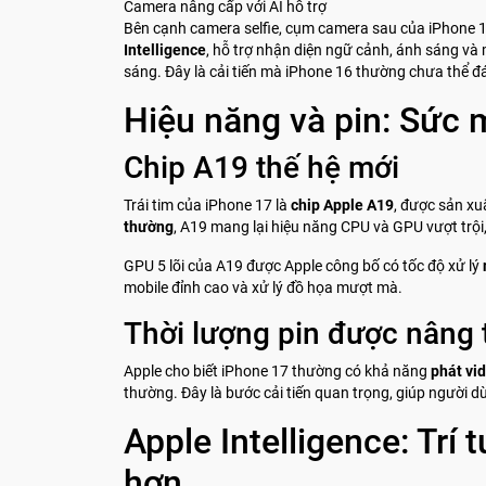
Camera nâng cấp với AI hỗ trợ
Bên cạnh camera selfie, cụm camera sau của iPhone 1
Intelligence
, hỗ trợ nhận diện ngữ cảnh, ánh sáng và 
sáng. Đây là cải tiến mà iPhone 16 thường chưa thể đ
Hiệu năng và pin: Sức 
Chip A19 thế hệ mới
Trái tim của iPhone 17 là
chip Apple A19
, được sản xuấ
thường
, A19 mang lại hiệu năng CPU và GPU vượt trội, 
GPU 5 lõi của A19 được Apple công bố có tốc độ xử lý
mobile đỉnh cao và xử lý đồ họa mượt mà.
Thời lượng pin được nâng
Apple cho biết iPhone 17 thường có khả năng
phát vid
thường. Đây là bước cải tiến quan trọng, giúp người d
Apple Intelligence: Trí 
hơn