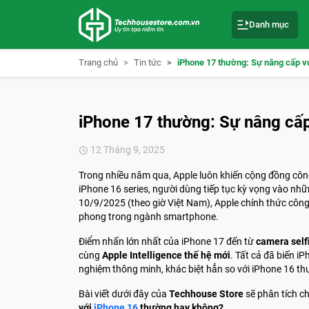
S
k
Danh mục
i
p
t
o
Trang chủ
Tin tức
iPhone 17 thường: Sự nâng cấp vư
c
o
n
t
e
iPhone 17 thường: Sự nâng cấp
n
t
12 Tháng 9, 2025
Trong nhiều năm qua, Apple luôn khiến cộng đồng côn
iPhone 16 series, người dùng tiếp tục kỳ vọng vào n
10/9/2025 (theo giờ Việt Nam), Apple chính thức côn
phong trong ngành smartphone.
Điểm nhấn lớn nhất của iPhone 17 đến từ
camera self
cùng
Apple Intelligence thế hệ mới
. Tất cả đã biến i
nghiệm thông minh, khác biệt hẳn so với iPhone 16 th
Bài viết dưới đây của
Techhouse Store
sẽ phân tích chi
với
iPhone 16
thường hay không?