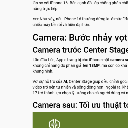
lần so với iPhone 16. Bên cạnh đó, lớp chống phản chiế
nắng trực tiếp.
=>> Như vậy, nếu iPhone 16 thường dừng lại ở mức “đủ
chiếc máy bền bỉ và hiện đại hơn.
Camera: Bước nhảy vọt
Camera trước Center Stage
Lần đầu tiên, Apple trang bị cho iPhone một
camera se
không chỉ nâng độ phân giải lên
18MP
, mà còn có kh
khung hình.
Với sự hỗ trợ của
AI
, Center Stage giúp điều chỉnh gó
video trở nên tự nhiên và sống động hơn. Ngoài ra, k
17 trở thành lựa chọn lý tưởng cho cả người dùng cá 
Camera sau: Tối ưu thuật 