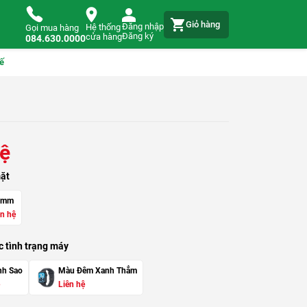
Giỏ hàng
Đăng nhập
Hệ thống
Gọi mua hàng
Đăng ký
cửa hàng
084.630.0000
ế
hệ
ặt
4mm
ên hệ
 tình trạng máy
h Sao
Màu Đêm Xanh Thẳm
Liên hệ