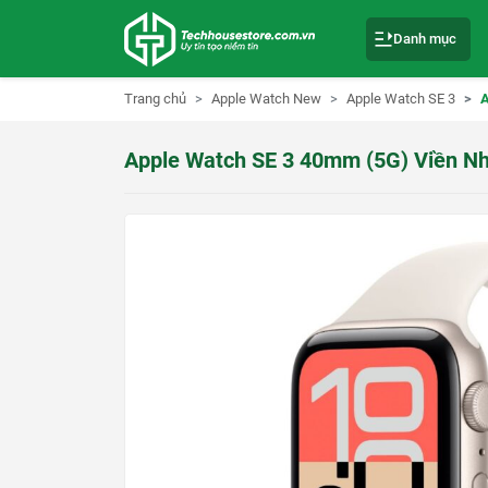
S
k
Danh mục
i
p
t
o
Trang chủ
Apple Watch New
Apple Watch SE 3
A
c
o
n
Apple Watch SE 3 40mm (5G) Viền N
t
e
n
t