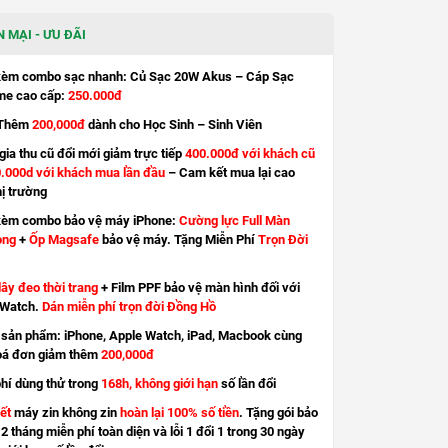
 MẠI - ƯU ĐÃI
kèm combo sạc nhanh: Củ Sạc 20W Akus – Cáp Sạc
e cao cấp:
250.000đ
Thêm
200,000đ
dành cho Học Sinh – Sinh Viên
ia thu cũ đổi mới giảm trực tiếp
400.000đ với khách cũ
.000d với khách mua lần đầu
– Cam kết mua lại cao
hị trường
kèm combo bảo vệ máy iPhone:
Cường lực Full Màn
ong
+
Ốp Magsafe
bảo vệ máy. Tặng Miễn Phí
Trọn Đời
ây đeo thời trang
+ Film PPF bảo vệ màn hình đối với
 Watch.
Dán miễn phí trọn đời Đồng Hồ
sản phẩm: iPhone, Apple Watch, iPad, Macbook cùng
oá đơn giảm thêm
200,000đ
hí dùng thử trong
168h, không giới hạn
số lần đổi
ết
máy zin không zin
hoàn lại 100% số tiền
. Tặng gói bảo
2 tháng miễn phí toàn diện và lỗi 1 đổi 1 trong 30 ngày