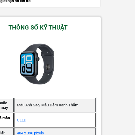
giới hạn số lần đổi
THÔNG SỐ KỸ THUẬT
hoặc
Màu Ánh Sao, Màu Đêm Xanh Thẳm
g máy
ệ màn
OLED
iải:
484 x 396 pixels