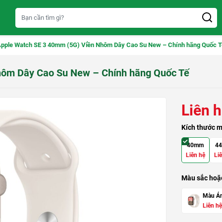
pple Watch SE 3 40mm (5G) Viền Nhôm Dây Cao Su New – Chính hãng Quốc T
hôm Dây Cao Su New – Chính hãng Quốc Tế
Liên 
Kích thước m
40mm
4
Liên hệ
Li
Màu sắc hoặc
Màu Án
Liên hệ