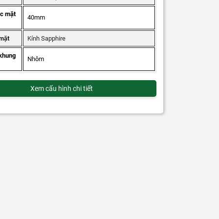
ớc mặt
40mm
 mặt
Kính Sapphire
 khung
Nhôm
Xem cấu hình chi tiết