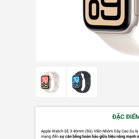
ĐẶC ĐIỂ
Apple Watch SE 3 40mm (5G) Viền Nhôm Dây Cao Su là p
mang đến
sự cân bằng hoàn hảo giữa hiệu năng mạnh mẽ