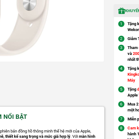
KHUYẾN
Tặng 
Wekom
Giảm 
Tham g
và
200
nhất t
Tặng 
Kingk
Máy
Tặng
d
Apple
Mua 2 
một h
M NỔI BẬT
Miễn p
Cam k
hiên bản đồng hồ thông minh thế hệ mới của Apple,
hành 1
, thiết kế sang trọng và mức giá hợp lý
. Với
màn hình