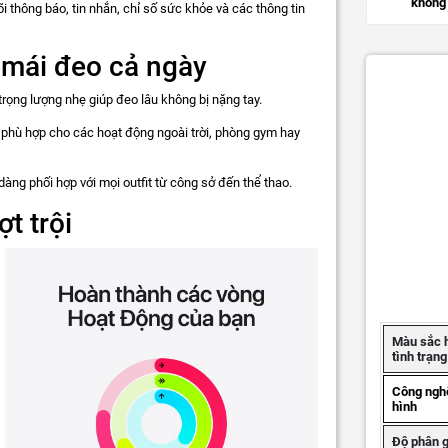
không 
i thông báo, tin nhắn, chỉ số sức khỏe và các thông tin
i mái đeo cả ngày
, trọng lượng nhẹ giúp đeo lâu không bị nặng tay.
 phù hợp cho các hoạt động ngoài trời, phòng gym hay
àng phối hợp với mọi outfit từ công sở đến thể thao.
t trội
Màu sắc 
tình trạn
Công ngh
hình
Độ phân g