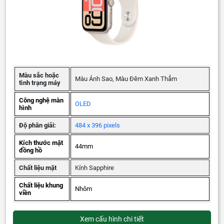
Màu sắc hoặc
Màu Ánh Sao, Màu Đêm Xanh Thẳm
tình trạng máy
Công nghệ màn
OLED
hình
Độ phân giải:
484 x 396 pixels
Kích thước mặt
44mm
đồng hồ
Chất liệu mặt
Kính Sapphire
Chất liệu khung
Nhôm
viền
Xem cấu hình chi tiết