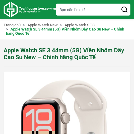
S
k
i
p
t
Trang chủ
Apple Watch New
Apple Watch SE 3
o
Apple Watch SE 3 44mm (5G) Viền Nhôm Dây Cao Su New – Chính
c
hãng Quốc Tế
o
n
t
Apple Watch SE 3 44mm (5G) Viền Nhôm Dây
e
n
Cao Su New – Chính hãng Quốc Tế
t