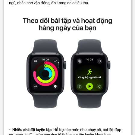
ngủ, nhắc nhở vận động, đo lượng calo tiêu thụ.
- Nhiều chế độ luyện tập
: Hỗ trợ các môn như chạy bộ, bơi lội, đạp
xe, yoga, HIIT… giúp bạn duy trì thói quen tập luyện khoa học.