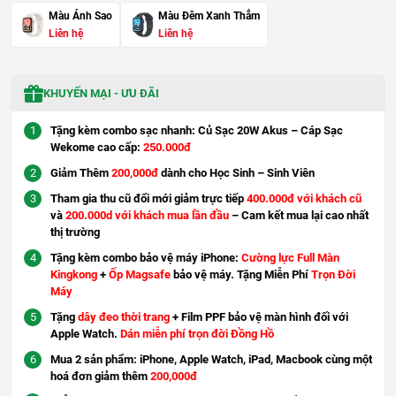
Màu Ánh Sao
Màu Đêm Xanh Thẳm
Liên hệ
Liên hệ
KHUYẾN MẠI - ƯU ĐÃI
Tặng kèm combo sạc nhanh: Củ Sạc 20W Akus – Cáp Sạc
Wekome cao cấp:
250.000đ
Giảm Thêm
200,000đ
dành cho Học Sinh – Sinh Viên
Tham gia thu cũ đổi mới giảm trực tiếp
400.000đ với khách cũ
và
200.000d với khách mua lần đầu
– Cam kết mua lại cao nhất
thị trường
Tặng kèm combo bảo vệ máy iPhone:
Cường lực Full Màn
Kingkong
+
Ốp Magsafe
bảo vệ máy. Tặng Miễn Phí
Trọn Đời
Máy
Tặng
dây đeo thời trang
+ Film PPF bảo vệ màn hình đối với
Apple Watch.
Dán miễn phí trọn đời Đồng Hồ
Mua 2 sản phẩm: iPhone, Apple Watch, iPad, Macbook cùng một
hoá đơn giảm thêm
200,000đ