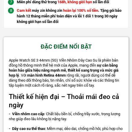
Miễn phí dùng thử trong
168h, không giới hạn
số lần đổi
Cam kết
máy zin không zin
hoàn lại 100% số tiền
. Tặng gói bảo
hành 12 tháng miễn phí toàn diện và lỗi 1 đổi 1 trong 30 ngày
không giới hạn số lần đổi
ĐẶC ĐIỂM NỔI BẬT
Apple Watch SE 3 44mm (5G) Viền Nhôm Dây Cao Su là phiên bản
đồng hồ thông minh thế hệ mới của Apple, mang đến
sự cân bằng
hoàn hảo giữa hiệu năng mạnh mẽ, thiết kế sang trọng và mức giá
hợp lý
. Với
màn hình Retina 44mm
rộng rãi, người dùng có thể dễ
dàng theo dõi thông báo, tin nhắn, chỉ số sức khỏe và các thông tin
tập luyện một cách rõ ràng, sắc nét ngay trên cổ tay.
Thiết kế hiện đại – Thoải mái đeo cả
ngày
- Viền nhôm cao cấp
: Chất liệu bền bỉ, chống trầy xước, trọng lượng
nhẹ giúp đeo lâu không bị nặng tay.
- Dây cao su thể thao
: Mềm mại, dẻo dai, chống mồ hôi, phù hợp cho