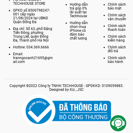
TECHHOUSE STORE
Hướng dẫn
Chính sách
trả góp 0%
bảo mật
GPKD số 8500798247-
lãi suất tại
001 cấp ngày
Chính sách
Techhouse
21/08/2024 tại UBND
vận chuyển
Quận Đống Đa
Hướng dẫn
Chính sách
chọn mua
Địa chỉ: Số 63, phố Đặng
thanh toán
iPhone cũ
Tiến Đông, phường
đảm bảo
Trung Liệt, quận Đống
Chính sách
chất lượng
Đa, Thành phố Hà Nội
kiểm hàng
Hotline: 034.369.6666
Chính sách
đổi trả
Email:
tranngocanh21695@gm
Chính sách
ail.com
bảo hành
Copyright ©2022 Công ty TNHH TECHHOUSE - GPDKKD: 0109059883.
Designed by Kiz ,.JSC