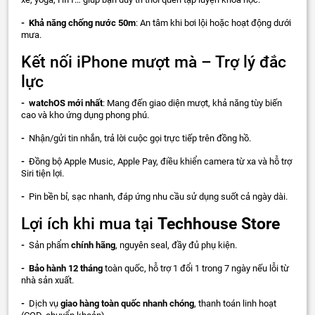
- Khả năng chống nước 50m
: An tâm khi bơi lội hoặc hoạt động dưới
mưa.
Kết nối iPhone mượt mà – Trợ lý đắc
lực
- watchOS mới nhất
: Mang đến giao diện mượt, khả năng tùy biến
cao và kho ứng dụng phong phú.
-
Nhận/gửi tin nhắn, trả lời cuộc gọi trực tiếp trên đồng hồ.
-
Đồng bộ Apple Music, Apple Pay, điều khiển camera từ xa và hỗ trợ
Siri tiện lợi.
-
Pin bền bỉ, sạc nhanh, đáp ứng nhu cầu sử dụng suốt cả ngày dài.
Lợi ích khi mua tại
Techhouse Store
-
Sản phẩm
chính hãng
, nguyên seal, đầy đủ phụ kiện.
- Bảo hành 12 tháng
toàn quốc, hỗ trợ 1 đổi 1 trong 7 ngày nếu lỗi từ
nhà sản xuất.
-
Dịch vụ
giao hàng toàn quốc nhanh chóng
, thanh toán linh hoạt