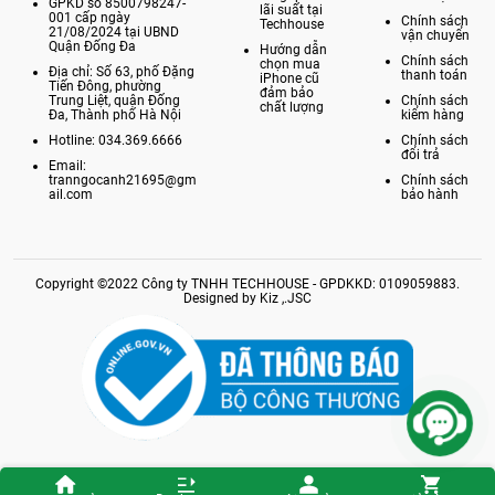
GPKD số 8500798247-
lãi suất tại
001 cấp ngày
Chính sách
Techhouse
21/08/2024 tại UBND
vận chuyển
Quận Đống Đa
Hướng dẫn
Chính sách
chọn mua
Địa chỉ: Số 63, phố Đặng
thanh toán
iPhone cũ
Tiến Đông, phường
đảm bảo
Trung Liệt, quận Đống
Chính sách
chất lượng
Đa, Thành phố Hà Nội
kiểm hàng
Hotline: 034.369.6666
Chính sách
đổi trả
Email:
tranngocanh21695@gm
Chính sách
ail.com
bảo hành
Copyright ©2022 Công ty TNHH TECHHOUSE - GPDKKD: 0109059883.
Designed by Kiz ,.JSC