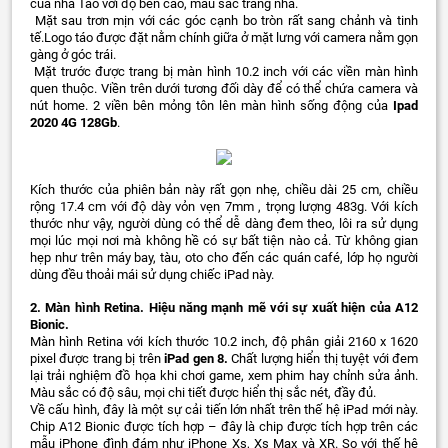
của nhà Táo với độ bền cao, màu sắc trang nhã.
Mặt sau trơn mịn với các góc cạnh bo tròn rất sang chảnh và tinh
tế.Logo táo được đặt nằm chính giữa ở mặt lưng với camera nằm gọn
gàng ở góc trái.
Mặt trước được trang bị màn hình 10.2 inch với các viền màn hình
quen thuộc. Viền trên dưới tương đối dày để có thể chứa camera và
nút home. 2 viền bên mỏng tôn lên màn hình sống động của
Ipad
2020 4G 128Gb
.
Kích thước của phiên bản này rất gọn nhẹ, chiều dài 25 cm, chiều
rộng 17.4 cm với độ dày vỏn vẹn 7mm , trọng lượng 483g. Với kích
thước như vậy, người dùng có thể dễ dàng đem theo, lôi ra sử dụng
mọi lúc mọi nơi mà không hề có sự bất tiện nào cả. Từ không gian
hẹp như trên máy bay, tàu, oto cho đến các quán café, lớp họ người
dùng đều thoải mái sử dụng chiếc iPad này.
2. Màn hình Retina. Hiệu năng mạnh mẽ với sự xuất hiện của A12
Bionic.
Màn hình Retina với kích thước 10.2 inch, độ phân giải 2160 x 1620
pixel được trang bị trên
iPad gen 8.
Chất lượng hiển thị tuyệt với đem
lại trải nghiệm đồ họa khi chơi game, xem phim hay chỉnh sửa ảnh.
Màu sắc có độ sâu, mọi chi tiết được hiển thị sắc nét, đầy đủ.
Về cấu hình, đây là một sự cải tiến lớn nhất trên thế hệ iPad mới này.
Chip A12 Bionic được tích hợp – đây là chip được tích hợp trên các
mẫu iPhone đình đám như iPhone Xs, Xs Max và XR. So với thế hệ