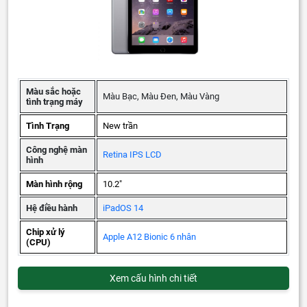
Màu sắc hoặc
Màu Bạc, Màu Đen, Màu Vàng
tình trạng máy
Tình Trạng
New trần
Công nghệ màn
Retina IPS LCD
hình
Màn hình rộng
10.2"
Hệ điều hành
iPadOS 14
Chip xử lý
Apple A12 Bionic 6 nhân
(CPU)
Xem cấu hình chi tiết