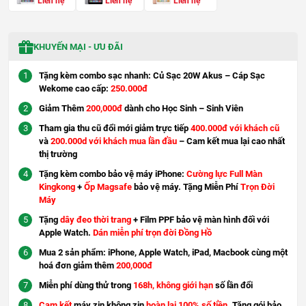
Liên hệ
Liên hệ
Liên hệ
KHUYẾN MẠI - ƯU ĐÃI
Tặng kèm combo sạc nhanh: Củ Sạc 20W Akus – Cáp Sạc
Wekome cao cấp:
250.000đ
Giảm Thêm
200,000đ
dành cho Học Sinh – Sinh Viên
Tham gia thu cũ đổi mới giảm trực tiếp
400.000đ với khách cũ
và
200.000d với khách mua lần đầu
– Cam kết mua lại cao nhất
thị trường
Tặng kèm combo bảo vệ máy iPhone:
Cường lực Full Màn
Kingkong
+
Ốp Magsafe
bảo vệ máy. Tặng Miễn Phí
Trọn Đời
Máy
Tặng
dây đeo thời trang
+ Film PPF bảo vệ màn hình đối với
Apple Watch.
Dán miễn phí trọn đời Đồng Hồ
Mua 2 sản phẩm: iPhone, Apple Watch, iPad, Macbook cùng một
hoá đơn giảm thêm
200,000đ
Miễn phí dùng thử trong
168h, không giới hạn
số lần đổi
Cam kết
máy zin không zin
hoàn lại 100% số tiền
. Tặng gói bảo