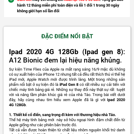
hành 12 tháng miễn phí toàn diện và lỗi 1 đổi 1 trong 30 ngày
không giới hạn số lần đổi
ĐẶC ĐIỂM NỔI BẬT
Ipad 2020 4G 128Gb
(
Ipad gen 8
):
A12 Bionic đem lại hiệu năng khủng.
Sự kiện Time Flies của Apple ra mắt rạng sáng 16/9 mặc dù không
có sự xuất hiện của iPhone 12 nhưng tất cả đều rất thích thú vì thế hệ
iPad mới, Apple Watch mới được trình làng. Một trong những sản
phẩm nổi bật ở sự kiện đó là
iPad Gen 8
có rất nhiều sự cải tiến với
chiếc máy tính bảng giá rẻ. Những sự thay đổi này thật sự rất tuyệt
vời và nâng tầm phân khúc giá rẻ của nhà Táo. Trong bài viết dưới
đây, hãy cùng nhau tìm hiểu xem Apple đã là gì với
Ipad 2020
4G 128Gb
.
1. Thiết kế cổ điển, sang trọng đi kèm với thương hiệu nhà Táo.
Thế hệ máy tính bảng mới này sở hữu ngoại hình đậm chất đến từ
Apple giống như các phiên bản trước đó.
Tất cả vẫn được hoàn thiện từ chất liệu nhôm nguyên khối trứ danh