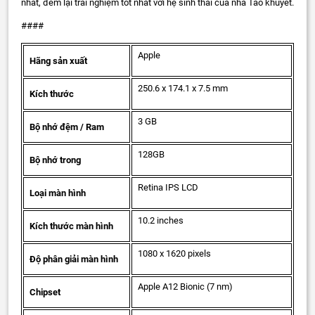
nhất, đem lại trải nghiệm tốt nhất với hệ sinh thái của nhà Táo khuyết.
####
Apple
Hãng sản xuất
250.6 x 174.1 x 7.5 mm
Kích thước
3 GB
Bộ nhớ đệm / Ram
128GB
Bộ nhớ trong
Retina IPS LCD
Loại màn hình
10.2 inches
Kích thước màn hình
1080 x 1620 pixels
Độ phân giải màn hình
Apple A12 Bionic (7 nm)
Chipset