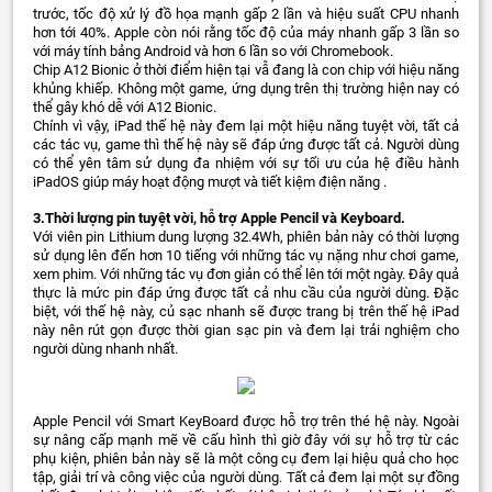
trước, tốc độ xử lý đồ họa mạnh gấp 2 lần và hiệu suất CPU nhanh
hơn tới 40%. Apple còn nói rằng tốc độ của máy nhanh gấp 3 lần so
với máy tính bảng Android và hơn 6 lần so với Chromebook.
Chip A12 Bionic ở thời điểm hiện tại vẫ đang là con chip với hiệu năng
khủng khiếp. Không một game, ứng dụng trên thị trường hiện nay có
thể gây khó dễ với A12 Bionic.
Chính vì vậy, iPad thế hệ này đem lại một hiệu năng tuyệt vời, tất cả
các tác vụ, game thì thế hệ này sẽ đáp ứng được tất cả. Người dùng
có thể yên tâm sử dụng đa nhiệm với sự tối ưu của hệ điều hành
iPadOS giúp máy hoạt động mượt và tiết kiệm điện năng .
3.Thời lượng pin tuyệt vời, hỗ trợ Apple Pencil và Keyboard.
Với viên pin Lithium dung lượng 32.4Wh, phiên bản này có thời lượng
sử dụng lên đến hơn 10 tiếng với những tác vụ nặng như chơi game,
xem phim. Với những tác vụ đơn giản có thể lên tới một ngày. Đây quả
thực là mức pin đáp ứng được tất cả nhu cầu của người dùng. Đặc
biệt, với thế hệ này, củ sạc nhanh sẽ được trang bị trên thế hệ iPad
này nên rút gọn được thời gian sạc pin và đem lại trải nghiệm cho
người dùng nhanh nhất.
Apple Pencil với Smart KeyBoard được hỗ trợ trên thé hệ này. Ngoài
sự nâng cấp mạnh mẽ về cấu hình thì giờ đây với sự hỗ trợ từ các
phụ kiện, phiên bản này sẽ là một công cụ đem lại hiệu quả cho học
tập, giải trí và công việc của người dùng. Tất cả đem lại một sự đồng