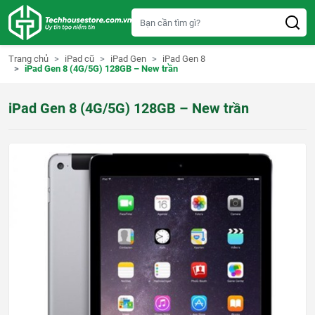
S
k
i
p
t
Trang chủ
iPad cũ
iPad Gen
iPad Gen 8
o
iPad Gen 8 (4G/5G) 128GB – New trần
c
o
n
iPad Gen 8 (4G/5G) 128GB – New trần
t
e
n
t