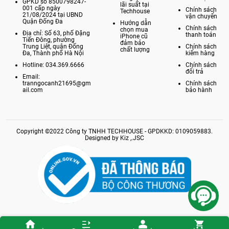
GPKD số 8500798247-
lãi suất tại
001 cấp ngày
Chính sách
Techhouse
21/08/2024 tại UBND
vận chuyển
Quận Đống Đa
Hướng dẫn
Chính sách
chọn mua
Địa chỉ: Số 63, phố Đặng
thanh toán
iPhone cũ
Tiến Đông, phường
đảm bảo
Trung Liệt, quận Đống
Chính sách
chất lượng
Đa, Thành phố Hà Nội
kiểm hàng
Hotline: 034.369.6666
Chính sách
đổi trả
Email:
tranngocanh21695@gm
Chính sách
ail.com
bảo hành
Copyright ©2022 Công ty TNHH TECHHOUSE - GPDKKD: 0109059883.
Designed by Kiz ,.JSC