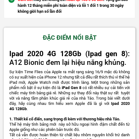
hành 12 tháng miễn phí toàn diện và lỗi 1 đổi 1 trong 30 ngày
không giới hạn số lần đổi
ĐẶC ĐIỂM NỔI BẬT
Ipad 2020 4G 128Gb
(
Ipad gen 8
):
A12 Bionic đem lại hiệu năng khủng.
Sự kiện Time Flies của Apple ra mắt rạng sáng 16/9 mặc dù không
có sự xuất hiện của iPhone 12 nhưng tất cả đều rất thích thú vì thế hệ
iPad mới, Apple Watch mới được trình làng. Một trong những sản
phẩm nổi bật ở sự kiện đó là
iPad Gen 8
có rất nhiều sự cải tiến với
chiếc máy tính bảng giá rẻ. Những sự thay đổi này thật sự rất tuyệt
vời và nâng tầm phân khúc giá rẻ của nhà Táo. Trong bài viết dưới
đây, hãy cùng nhau tìm hiểu xem Apple đã là gì với
Ipad 2020
4G 128Gb
.
1. Thiết kế cổ điển, sang trọng đi kèm với thương hiệu nhà Táo.
Thế hệ máy tính bảng mới này sở hữu ngoại hình đậm chất đến từ
Apple giống như các phiên bản trước đó.
Tất cả vẫn được hoàn thiện từ chất liệu nhôm nguyên khối trứ danh