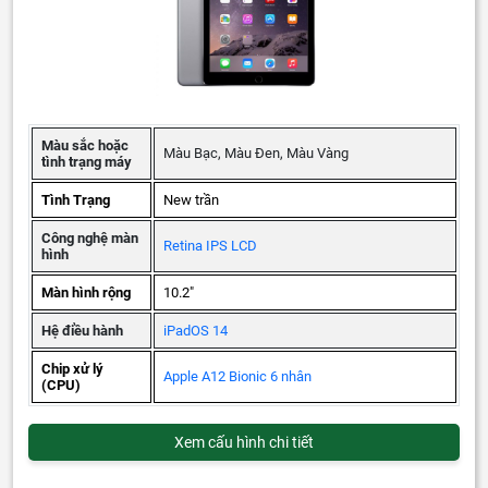
Màu sắc hoặc
Màu Bạc, Màu Đen, Màu Vàng
tình trạng máy
Tình Trạng
New trần
Công nghệ màn
Retina IPS LCD
hình
Màn hình rộng
10.2"
Hệ điều hành
iPadOS 14
Chip xử lý
Apple A12 Bionic 6 nhân
(CPU)
Xem cấu hình chi tiết