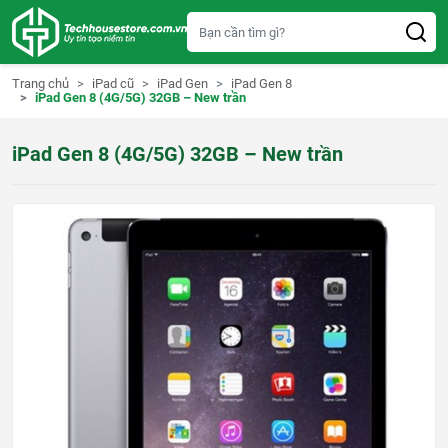
S
k
i
p
t
Trang chủ
iPad cũ
iPad Gen
iPad Gen 8
o
iPad Gen 8 (4G/5G) 32GB – New trần
c
o
n
iPad Gen 8 (4G/5G) 32GB – New trần
t
e
n
t