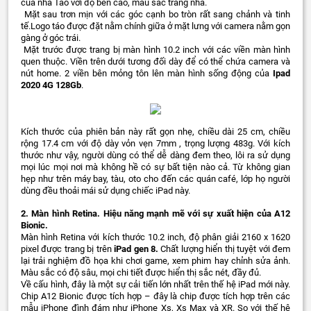
của nhà Táo với độ bền cao, màu sắc trang nhã.
Mặt sau trơn mịn với các góc cạnh bo tròn rất sang chảnh và tinh
tế.Logo táo được đặt nằm chính giữa ở mặt lưng với camera nằm gọn
gàng ở góc trái.
Mặt trước được trang bị màn hình 10.2 inch với các viền màn hình
quen thuộc. Viền trên dưới tương đối dày để có thể chứa camera và
nút home. 2 viền bên mỏng tôn lên màn hình sống động của
Ipad
2020 4G 128Gb
.
Kích thước của phiên bản này rất gọn nhẹ, chiều dài 25 cm, chiều
rộng 17.4 cm với độ dày vỏn vẹn 7mm , trọng lượng 483g. Với kích
thước như vậy, người dùng có thể dễ dàng đem theo, lôi ra sử dụng
mọi lúc mọi nơi mà không hề có sự bất tiện nào cả. Từ không gian
hẹp như trên máy bay, tàu, oto cho đến các quán café, lớp họ người
dùng đều thoải mái sử dụng chiếc iPad này.
2. Màn hình Retina. Hiệu năng mạnh mẽ với sự xuất hiện của A12
Bionic.
Màn hình Retina với kích thước 10.2 inch, độ phân giải 2160 x 1620
pixel được trang bị trên
iPad gen 8.
Chất lượng hiển thị tuyệt với đem
lại trải nghiệm đồ họa khi chơi game, xem phim hay chỉnh sửa ảnh.
Màu sắc có độ sâu, mọi chi tiết được hiển thị sắc nét, đầy đủ.
Về cấu hình, đây là một sự cải tiến lớn nhất trên thế hệ iPad mới này.
Chip A12 Bionic được tích hợp – đây là chip được tích hợp trên các
mẫu iPhone đình đám như iPhone Xs, Xs Max và XR. So với thế hệ