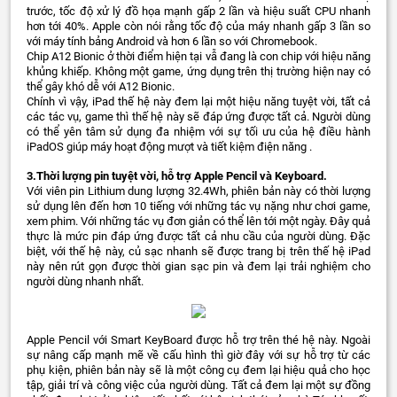
trước, tốc độ xử lý đồ họa mạnh gấp 2 lần và hiệu suất CPU nhanh
hơn tới 40%. Apple còn nói rằng tốc độ của máy nhanh gấp 3 lần so
với máy tính bảng Android và hơn 6 lần so với Chromebook.
Chip A12 Bionic ở thời điểm hiện tại vẫ đang là con chip với hiệu năng
khủng khiếp. Không một game, ứng dụng trên thị trường hiện nay có
thể gây khó dễ với A12 Bionic.
Chính vì vậy, iPad thế hệ này đem lại một hiệu năng tuyệt vời, tất cả
các tác vụ, game thì thế hệ này sẽ đáp ứng được tất cả. Người dùng
có thể yên tâm sử dụng đa nhiệm với sự tối ưu của hệ điều hành
iPadOS giúp máy hoạt động mượt và tiết kiệm điện năng .
3.Thời lượng pin tuyệt vời, hỗ trợ Apple Pencil và Keyboard.
Với viên pin Lithium dung lượng 32.4Wh, phiên bản này có thời lượng
sử dụng lên đến hơn 10 tiếng với những tác vụ nặng như chơi game,
xem phim. Với những tác vụ đơn giản có thể lên tới một ngày. Đây quả
thực là mức pin đáp ứng được tất cả nhu cầu của người dùng. Đặc
biệt, với thế hệ này, củ sạc nhanh sẽ được trang bị trên thế hệ iPad
này nên rút gọn được thời gian sạc pin và đem lại trải nghiệm cho
người dùng nhanh nhất.
Apple Pencil với Smart KeyBoard được hỗ trợ trên thé hệ này. Ngoài
sự nâng cấp mạnh mẽ về cấu hình thì giờ đây với sự hỗ trợ từ các
phụ kiện, phiên bản này sẽ là một công cụ đem lại hiệu quả cho học
tập, giải trí và công việc của người dùng. Tất cả đem lại một sự đồng