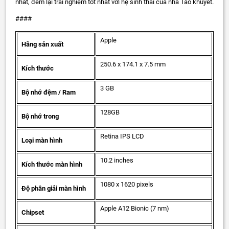
nhất, đem lại trải nghiệm tốt nhất với hệ sinh thái của nhà Táo khuyết.
####
Apple
Hãng sản xuất
250.6 x 174.1 x 7.5 mm
Kích thước
3 GB
Bộ nhớ đệm / Ram
128GB
Bộ nhớ trong
Retina IPS LCD
Loại màn hình
10.2 inches
Kích thước màn hình
1080 x 1620 pixels
Độ phân giải màn hình
Apple A12 Bionic (7 nm)
Chipset