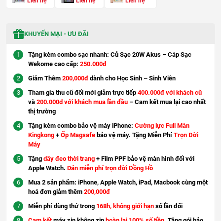
Liên hệ
Liên hệ
Liên hệ
KHUYẾN MẠI - ƯU ĐÃI
Tặng kèm combo sạc nhanh: Củ Sạc 20W Akus – Cáp Sạc
Wekome cao cấp:
250.000đ
Giảm Thêm
200,000đ
dành cho Học Sinh – Sinh Viên
Tham gia thu cũ đổi mới giảm trực tiếp
400.000đ với khách cũ
và
200.000d với khách mua lần đầu
– Cam kết mua lại cao nhất
thị trường
Tặng kèm combo bảo vệ máy iPhone:
Cường lực Full Màn
Kingkong
+
Ốp Magsafe
bảo vệ máy. Tặng Miễn Phí
Trọn Đời
Máy
Tặng
dây đeo thời trang
+ Film PPF bảo vệ màn hình đối với
Apple Watch.
Dán miễn phí trọn đời Đồng Hồ
Mua 2 sản phẩm: iPhone, Apple Watch, iPad, Macbook cùng một
hoá đơn giảm thêm
200,000đ
Miễn phí dùng thử trong
168h, không giới hạn
số lần đổi
Cam kết
máy zin không zin
hoàn lại 100% số tiền
. Tặng gói bảo