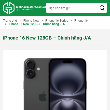
S
k
i
p
t
Trang chủ
iPhone New
iPhone 16 Series
iPhone 16
o
iPhone 16 New 128GB – Chính hãng J/A
c
o
n
iPhone 16 New 128GB – Chính hãng J/A
t
e
n
t