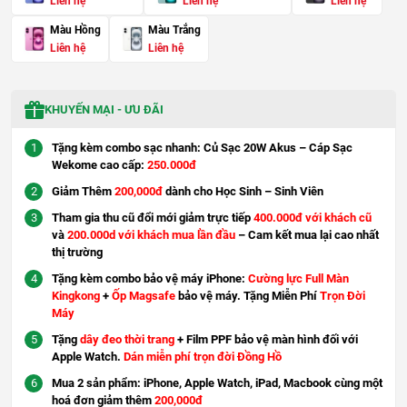
Liên hệ
Liên hệ
Liên hệ
Màu Hồng
Màu Trắng
Liên hệ
Liên hệ
KHUYẾN MẠI - ƯU ĐÃI
Tặng kèm combo sạc nhanh: Củ Sạc 20W Akus – Cáp Sạc
Wekome cao cấp:
250.000đ
Giảm Thêm
200,000đ
dành cho Học Sinh – Sinh Viên
Tham gia thu cũ đổi mới giảm trực tiếp
400.000đ với khách cũ
và
200.000d với khách mua lần đầu
– Cam kết mua lại cao nhất
thị trường
Tặng kèm combo bảo vệ máy iPhone:
Cường lực Full Màn
Kingkong
+
Ốp Magsafe
bảo vệ máy. Tặng Miễn Phí
Trọn Đời
Máy
Tặng
dây đeo thời trang
+ Film PPF bảo vệ màn hình đối với
Apple Watch.
Dán miễn phí trọn đời Đồng Hồ
Mua 2 sản phẩm: iPhone, Apple Watch, iPad, Macbook cùng một
hoá đơn giảm thêm
200,000đ