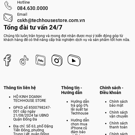
Hotline
084.630.0000
Email
cskh@techhousestore.com.vn
Tổng đài tư vấn 24/7
Chúng tôi luôn trân trọng và mong đợi nhận được mọi ý kiến đóng góp từ
khách hàng để có thể nâng cấp trải nghiệm dịch vụ và sản phẩm tốt hơn nữa.
Thông tin liên hệ
Thông tin -
Chính sách -
Hướng dẫn
Điều khoản
HỘ KINH DOANH
TECHHOUSE STORE
Hướng dẫn
Chính sách
trả góp 0%
bảo mật
GPKD số 8500798247-
lãi suất tại
001 cấp ngày
Chính sách
Techhouse
21/08/2024 tại UBND
vận chuyển
Quận Đống Đa
Hướng dẫn
Chính sách
chọn mua
Địa chỉ: Số 63, phố Đặng
thanh toán
iPhone cũ
Tiến Đông, phường
đảm bảo
Trung Liệt, quận Đống
Chính sách