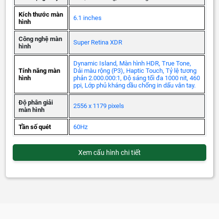
Kích thước màn
6.1 inches
hình
Công nghệ màn
Super Retina XDR
hình
Dynamic Island, Màn hình HDR, True Tone,
Tính năng màn
Dải màu rộng (P3), Haptic Touch, Tỷ lệ tương
hình
phản 2.000.000:1, Độ sáng tối đa 1000 nit, 460
ppi, Lớp phủ kháng dầu chống in dấu vân tay.
Độ phân giải
2556 x 1179 pixels
màn hình
Tần số quét
60Hz
Xem cấu hình chi tiết