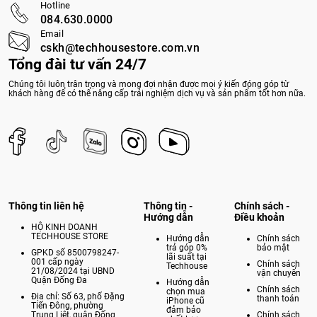
Hotline
084.630.0000
Email
cskh@techhousestore.com.vn
Tổng đài tư vấn 24/7
Chúng tôi luôn trân trọng và mong đợi nhận được mọi ý kiến đóng góp từ
khách hàng để có thể nâng cấp trải nghiệm dịch vụ và sản phẩm tốt hơn nữa.
Thông tin liên hệ
Thông tin -
Chính sách -
Hướng dẫn
Điều khoản
HỘ KINH DOANH
TECHHOUSE STORE
Hướng dẫn
Chính sách
trả góp 0%
bảo mật
GPKD số 8500798247-
lãi suất tại
001 cấp ngày
Chính sách
Techhouse
21/08/2024 tại UBND
vận chuyển
Quận Đống Đa
Hướng dẫn
Chính sách
chọn mua
Địa chỉ: Số 63, phố Đặng
thanh toán
iPhone cũ
Tiến Đông, phường
đảm bảo
Trung Liệt, quận Đống
Chính sách