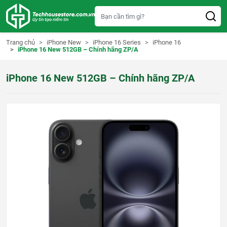
S
k
i
p
t
Trang chủ
iPhone New
iPhone 16 Series
iPhone 16
o
iPhone 16 New 512GB – Chính hãng ZP/A
c
o
n
iPhone 16 New 512GB – Chính hãng ZP/A
t
e
n
t