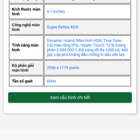
Kích thước màn
6.1 inches
hình
Công nghệ màn
Super Retina XDR
hình
Dynamic Island, Màn hình HDR, True Tone,
Tính năng màn
Dải màu rộng (P3), Haptic Touch, Tỷ lệ tương
hình
phản 2.000.000:1, Độ sáng tối đa 1000 nit, 460
ppi, Lớp phủ kháng dầu chống in dấu vân tay.
Độ phân giải
2556 x 1179 pixels
màn hình
Tần số quét
60Hz
Xem cấu hình chi tiết