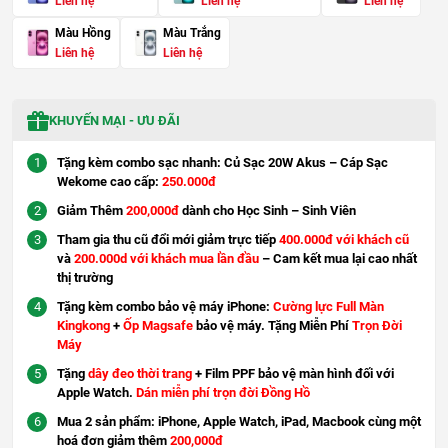
Liên hệ
Liên hệ
Liên hệ
Màu Hồng
Màu Trắng
Liên hệ
Liên hệ
KHUYẾN MẠI - ƯU ĐÃI
Tặng kèm combo sạc nhanh: Củ Sạc 20W Akus – Cáp Sạc
Wekome cao cấp:
250.000đ
Giảm Thêm
200,000đ
dành cho Học Sinh – Sinh Viên
Tham gia thu cũ đổi mới giảm trực tiếp
400.000đ với khách cũ
và
200.000d với khách mua lần đầu
– Cam kết mua lại cao nhất
thị trường
Tặng kèm combo bảo vệ máy iPhone:
Cường lực Full Màn
Kingkong
+
Ốp Magsafe
bảo vệ máy. Tặng Miễn Phí
Trọn Đời
Máy
Tặng
dây đeo thời trang
+ Film PPF bảo vệ màn hình đối với
Apple Watch.
Dán miễn phí trọn đời Đồng Hồ
Mua 2 sản phẩm: iPhone, Apple Watch, iPad, Macbook cùng một
hoá đơn giảm thêm
200,000đ