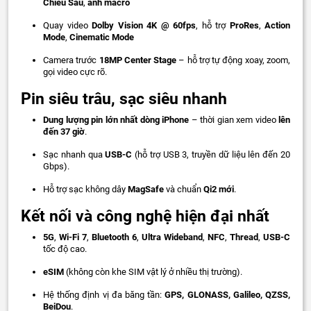
Chiều Sâu
,
ảnh macro
Quay video
Dolby Vision 4K @ 60fps
, hỗ trợ
ProRes
,
Action
Mode
,
Cinematic Mode
Camera trước
18MP Center Stage
– hỗ trợ tự động xoay, zoom,
gọi video cực rõ.
Pin siêu trâu, sạc siêu nhanh
Dung lượng pin lớn nhất dòng iPhone
– thời gian xem video
lên
đến 37 giờ
.
Sạc nhanh qua
USB-C
(hỗ trợ USB 3, truyền dữ liệu lên đến 20
Gbps).
Hỗ trợ sạc không dây
MagSafe
và chuẩn
Qi2 mới
.
Kết nối và công nghệ hiện đại nhất
5G
,
Wi-Fi 7
,
Bluetooth 6
,
Ultra Wideband
,
NFC
,
Thread
,
USB-C
tốc độ cao.
eSIM
(không còn khe SIM vật lý ở nhiều thị trường).
Hệ thống định vị đa băng tần:
GPS, GLONASS, Galileo, QZSS,
BeiDou
.