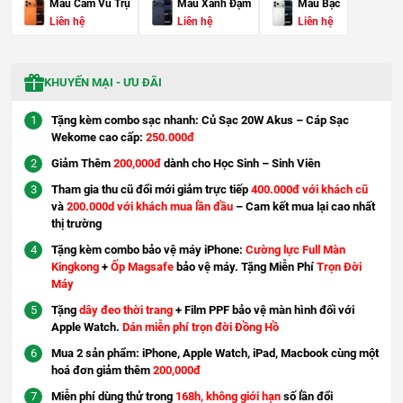
Màu Cam Vũ Trụ
Màu Xanh Đậm
Màu Bạc
Liên hệ
Liên hệ
Liên hệ
KHUYẾN MẠI - ƯU ĐÃI
Tặng kèm combo sạc nhanh: Củ Sạc 20W Akus – Cáp Sạc
Wekome cao cấp:
250.000đ
Giảm Thêm
200,000đ
dành cho Học Sinh – Sinh Viên
Tham gia thu cũ đổi mới giảm trực tiếp
400.000đ với khách cũ
và
200.000d với khách mua lần đầu
– Cam kết mua lại cao nhất
thị trường
Tặng kèm combo bảo vệ máy iPhone:
Cường lực Full Màn
Kingkong
+
Ốp Magsafe
bảo vệ máy. Tặng Miễn Phí
Trọn Đời
Máy
Tặng
dây đeo thời trang
+ Film PPF bảo vệ màn hình đối với
Apple Watch.
Dán miễn phí trọn đời Đồng Hồ
Mua 2 sản phẩm: iPhone, Apple Watch, iPad, Macbook cùng một
hoá đơn giảm thêm
200,000đ
Miễn phí dùng thử trong
168h, không giới hạn
số lần đổi