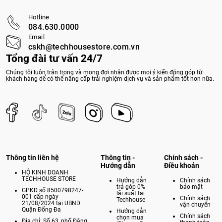
Hotline
084.630.0000
Email
cskh@techhousestore.com.vn
Tổng đài tư vấn 24/7
Chúng tôi luôn trân trọng và mong đợi nhận được mọi ý kiến đóng góp từ
khách hàng để có thể nâng cấp trải nghiệm dịch vụ và sản phẩm tốt hơn nữa.
Thông tin liên hệ
Thông tin -
Chính sách -
Hướng dẫn
Điều khoản
HỘ KINH DOANH
TECHHOUSE STORE
Hướng dẫn
Chính sách
trả góp 0%
bảo mật
GPKD số 8500798247-
lãi suất tại
001 cấp ngày
Chính sách
Techhouse
21/08/2024 tại UBND
vận chuyển
Quận Đống Đa
Hướng dẫn
Chính sách
chọn mua
Địa chỉ: Số 63, phố Đặng