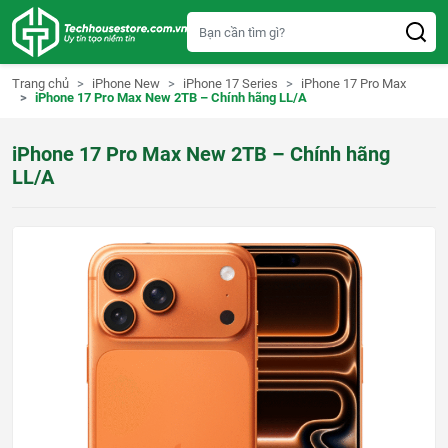
S
k
i
p
t
Trang chủ
iPhone New
iPhone 17 Series
iPhone 17 Pro Max
o
iPhone 17 Pro Max New 2TB – Chính hãng LL/A
c
o
n
iPhone 17 Pro Max New 2TB – Chính hãng
t
e
LL/A
n
t