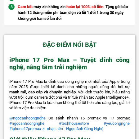
Cam kết
máy zin không zin
hoàn lại 100% số tiền
. Tặng gói bảo
hành 12 tháng miễn phí toàn diện và lỗi 1 đổi 1 trong 30 ngày
không giới hạn số lần đổi
ĐẶC ĐIỂM NỔI BẬT
iPhone 17 Pro Max – Tuyệt đỉnh công
nghệ, nâng tầm trải nghiệm
iPhone 17 Pro Max là đỉnh cao công nghệ mới nhất của Apple trong
năm 2025, được thiết kế dành cho những người dùng đòi hỏi sự
mạnh mẽ, cao cấp và chuyên nghiệp
. Với kích thước lớn, hiệu năng
vượt trội, cụm camera đột phá và trí tuệ nhân tạo Apple Intelligence+,
iPhone 17 Pro Max là lựa chọn không thể tốt hơn cho sáng tạo, giải trí
và làm việc đa nhiệm.
@ngocanhcongnghe
So sánh nhanh 16 promax vs 17 promax
#ngocanhcongnghe
#techhousestore
#yeucongnghe
#iphone17promax
♬ nhạc nền - Ngọc Anh Công Nghệ