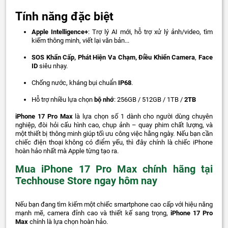
Tính năng đặc biệt
Apple Intelligence+
: Trợ lý AI mới, hỗ trợ xử lý ảnh/video, tìm
kiếm thông minh, viết lại văn bản...
SOS Khẩn Cấp, Phát Hiện Va Chạm, Điều Khiển Camera
,
Face
ID
siêu nhạy.
Chống nước, kháng bụi chuẩn
IP68
.
Hỗ trợ nhiều lựa chọn
bộ nhớ
: 256GB / 512GB / 1TB /
2TB
iPhone 17 Pro Max
là lựa chọn số 1 dành cho người dùng chuyên
nghiệp, đòi hỏi cấu hình cao, chụp ảnh – quay phim chất lượng, và
một thiết bị thông minh giúp tối ưu công việc hằng ngày. Nếu bạn cần
chiếc điện thoại không có điểm yếu, thì đây chính là chiếc iPhone
hoàn hảo nhất mà Apple từng tạo ra.
Mua iPhone 17 Pro Max chính hãng tại
Techhouse Store ngay hôm nay
Nếu bạn đang tìm kiếm một chiếc smartphone cao cấp với hiệu năng
mạnh mẽ, camera đỉnh cao và thiết kế sang trọng,
iPhone 17 Pro
Max
chính là lựa chọn hoàn hảo.