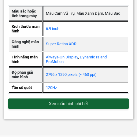
Màu sắc hoặc
Màu Cam Vũ Trụ, Màu Xanh Đậm, Màu Bạc
tình trạng máy
Kích thước màn
6.9 inch
hình
Công nghệ màn
Super Retina XDR
hình
Tính năng màn
Always-On Display
,
Dynamic Island
,
hình
ProMotion
Độ phân giải
2796 x 1290 pixels (~460 ppi)
màn hình
Tần số quét
120Hz
Xem cấu hình chi tiết