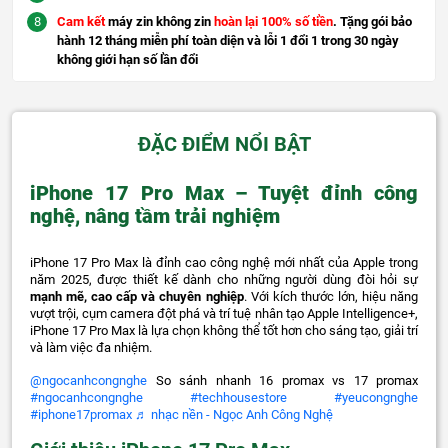
Cam kết
máy zin không zin
hoàn lại 100% số tiền
. Tặng gói bảo
hành 12 tháng miễn phí toàn diện và lỗi 1 đổi 1 trong 30 ngày
không giới hạn số lần đổi
ĐẶC ĐIỂM NỔI BẬT
iPhone 17 Pro Max – Tuyệt đỉnh công
nghệ, nâng tầm trải nghiệm
iPhone 17 Pro Max là đỉnh cao công nghệ mới nhất của Apple trong
năm 2025, được thiết kế dành cho những người dùng đòi hỏi sự
mạnh mẽ, cao cấp và chuyên nghiệp
. Với kích thước lớn, hiệu năng
vượt trội, cụm camera đột phá và trí tuệ nhân tạo Apple Intelligence+,
iPhone 17 Pro Max là lựa chọn không thể tốt hơn cho sáng tạo, giải trí
và làm việc đa nhiệm.
@ngocanhcongnghe
So sánh nhanh 16 promax vs 17 promax
#ngocanhcongnghe
#techhousestore
#yeucongnghe
#iphone17promax
♬ nhạc nền - Ngọc Anh Công Nghệ