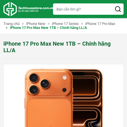
S
k
i
p
t
Trang chủ
iPhone New
iPhone 17 Series
iPhone 17 Pro Max
o
iPhone 17 Pro Max New 1TB – Chính hãng LL/A
c
o
n
iPhone 17 Pro Max New 1TB – Chính hãng
t
e
LL/A
n
t