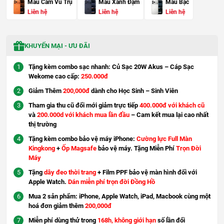
Màu Cam Vũ Trụ
Màu Xanh Đậm
Màu Bạc
Liên hệ
Liên hệ
Liên hệ
KHUYẾN MẠI - ƯU ĐÃI
Tặng kèm combo sạc nhanh: Củ Sạc 20W Akus – Cáp Sạc
Wekome cao cấp:
250.000đ
Giảm Thêm
200,000đ
dành cho Học Sinh – Sinh Viên
Tham gia thu cũ đổi mới giảm trực tiếp
400.000đ với khách cũ
và
200.000d với khách mua lần đầu
– Cam kết mua lại cao nhất
thị trường
Tặng kèm combo bảo vệ máy iPhone:
Cường lực Full Màn
Kingkong
+
Ốp Magsafe
bảo vệ máy. Tặng Miễn Phí
Trọn Đời
Máy
Tặng
dây đeo thời trang
+ Film PPF bảo vệ màn hình đối với
Apple Watch.
Dán miễn phí trọn đời Đồng Hồ
Mua 2 sản phẩm: iPhone, Apple Watch, iPad, Macbook cùng một
hoá đơn giảm thêm
200,000đ
Miễn phí dùng thử trong
168h, không giới hạn
số lần đổi