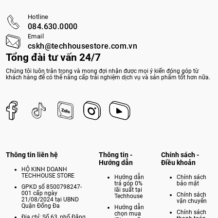
Hotline
084.630.0000
Email
cskh@techhousestore.com.vn
Tổng đài tư vấn 24/7
Chúng tôi luôn trân trọng và mong đợi nhận được mọi ý kiến đóng góp từ
khách hàng để có thể nâng cấp trải nghiệm dịch vụ và sản phẩm tốt hơn nữa.
Thông tin liên hệ
Thông tin -
Chính sách -
Hướng dẫn
Điều khoản
HỘ KINH DOANH
TECHHOUSE STORE
Hướng dẫn
Chính sách
trả góp 0%
bảo mật
GPKD số 8500798247-
lãi suất tại
001 cấp ngày
Chính sách
Techhouse
21/08/2024 tại UBND
vận chuyển
Quận Đống Đa
Hướng dẫn
Chính sách
chọn mua
Địa chỉ: Số 63, phố Đặng