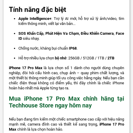
Tính năng đặc biệt
Apple Intelligence+
: Trợ lý AI mới, hỗ trợ xử lý ảnh/video, tìm
kiếm thông minh, viết lại văn bản...
SOS Khẩn Cấp, Phát Hiện Va Chạm, Điều Khiển Camera
,
Face
ID
siêu nhạy.
Chống nước, kháng bụi chuẩn
IP68
.
Hỗ trợ nhiều lựa chọn
bộ nhớ
: 256GB / 512GB / 1TB /
2TB
iPhone 17 Pro Max
là lựa chọn số 1 dành cho người dùng chuyên
nghiệp, đòi hỏi cấu hình cao, chụp ảnh – quay phim chất lượng, và
một thiết bị thông minh giúp tối ưu công việc hằng ngày. Nếu bạn cần
chiếc điện thoại không có điểm yếu, thì đây chính là chiếc iPhone
hoàn hảo nhất mà Apple từng tạo ra.
Mua iPhone 17 Pro Max chính hãng tại
Techhouse Store ngay hôm nay
Nếu bạn đang tìm kiếm một chiếc smartphone cao cấp với hiệu năng
mạnh mẽ, camera đỉnh cao và thiết kế sang trọng,
iPhone 17 Pro
Max
chính là lựa chọn hoàn hảo.