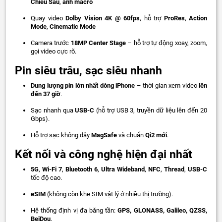
Chiều Sâu
,
ảnh macro
Quay video
Dolby Vision 4K @ 60fps
, hỗ trợ
ProRes
,
Action
Mode
,
Cinematic Mode
Camera trước
18MP Center Stage
– hỗ trợ tự động xoay, zoom,
gọi video cực rõ.
Pin siêu trâu, sạc siêu nhanh
Dung lượng pin lớn nhất dòng iPhone
– thời gian xem video
lên
đến 37 giờ
.
Sạc nhanh qua
USB-C
(hỗ trợ USB 3, truyền dữ liệu lên đến 20
Gbps).
Hỗ trợ sạc không dây
MagSafe
và chuẩn
Qi2 mới
.
Kết nối và công nghệ hiện đại nhất
5G
,
Wi-Fi 7
,
Bluetooth 6
,
Ultra Wideband
,
NFC
,
Thread
,
USB-C
tốc độ cao.
eSIM
(không còn khe SIM vật lý ở nhiều thị trường).
Hệ thống định vị đa băng tần:
GPS, GLONASS, Galileo, QZSS,
BeiDou
.