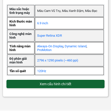
Màu sắc hoặc
Màu Cam Vũ Trụ, Màu Xanh Đậm, Màu Bạc
tình trạng máy
Kích thước màn
6.9 inch
hình
Công nghệ màn
Super Retina XDR
hình
Tính năng màn
Always-On Display
,
Dynamic Island
,
hình
ProMotion
Độ phân giải
2796 x 1290 pixels (~460 ppi)
màn hình
Tần số quét
120Hz
Xem cấu hình chi tiết