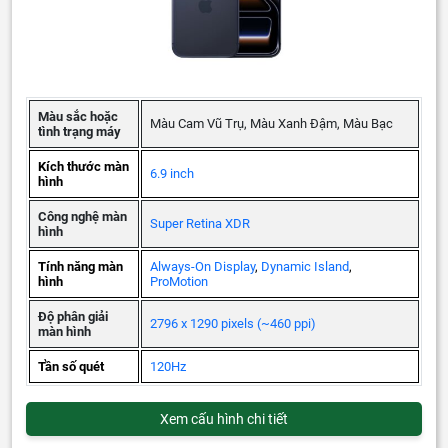
Màu sắc hoặc
Màu Cam Vũ Trụ, Màu Xanh Đậm, Màu Bạc
tình trạng máy
Kích thước màn
6.9 inch
hình
Công nghệ màn
Super Retina XDR
hình
Tính năng màn
Always-On Display
,
Dynamic Island
,
hình
ProMotion
Độ phân giải
2796 x 1290 pixels (~460 ppi)
màn hình
Tần số quét
120Hz
Xem cấu hình chi tiết