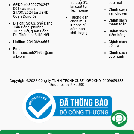
trả góp 0%
bảo mật
GPKD số 8500798247-
lãi suất tại
001 cấp ngày
Chính sách
Techhouse
21/08/2024 tại UBND
vận chuyển
Quận Đống Đa
Hướng dẫn
Chính sách
chọn mua
Địa chỉ: Số 63, phố Đặng
thanh toán
iPhone cũ
Tiến Đông, phường
đảm bảo
Trung Liệt, quận Đống
Chính sách
chất lượng
Đa, Thành phố Hà Nội
kiểm hàng
Hotline: 034.369.6666
Chính sách
đổi trả
Email:
tranngocanh21695@gm
Chính sách
ail.com
bảo hành
Copyright ©2022 Công ty TNHH TECHHOUSE - GPDKKD: 0109059883.
Designed by Kiz ,.JSC