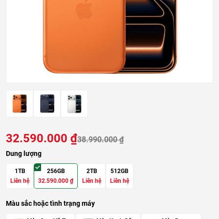
32.590.000
₫
38.990.000
₫
Dung lượng
1TB
256GB
2TB
512GB
Liên hệ
32.590.000
₫
Liên hệ
Liên hệ
Màu sắc hoặc tình trạng máy