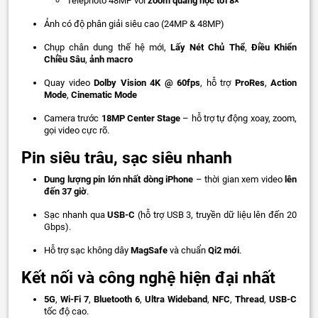
Telephoto 48MP với
zoom quang học tới 8×
Ảnh có độ phân giải siêu cao (24MP & 48MP)
Chụp chân dung thế hệ mới,
Lấy Nét Chủ Thể
,
Điều Khiển
Chiều Sâu
,
ảnh macro
Quay video
Dolby Vision 4K @ 60fps
, hỗ trợ
ProRes
,
Action
Mode
,
Cinematic Mode
Camera trước
18MP Center Stage
– hỗ trợ tự động xoay, zoom,
gọi video cực rõ.
Pin siêu trâu, sạc siêu nhanh
Dung lượng pin lớn nhất dòng iPhone
– thời gian xem video
lên
đến 37 giờ
.
Sạc nhanh qua
USB-C
(hỗ trợ USB 3, truyền dữ liệu lên đến 20
Gbps).
Hỗ trợ sạc không dây
MagSafe
và chuẩn
Qi2 mới
.
Kết nối và công nghệ hiện đại nhất
5G
,
Wi-Fi 7
,
Bluetooth 6
,
Ultra Wideband
,
NFC
,
Thread
,
USB-C
tốc độ cao.