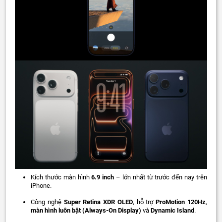
Kích thước màn hình
6.9 inch
– lớn nhất từ trước đến nay trên
iPhone.
Công nghệ
Super Retina XDR OLED
, hỗ trợ
ProMotion 120Hz
,
màn hình luôn bật (Always-On Display)
và
Dynamic Island
.