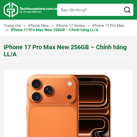
S
k
i
p
t
Trang chủ
iPhone New
iPhone 17 Series
iPhone 17 Pro Max
o
iPhone 17 Pro Max New 256GB – Chính hãng LL/A
c
o
n
iPhone 17 Pro Max New 256GB – Chính hãng
t
e
LL/A
n
t