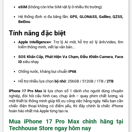
eSIM
(không còn khe SIM vật lý ở nhiều thị trường).
Hệ thống định vị đa băng tần:
GPS, GLONASS, Galileo, QZSS,
BeiDou
.
Tính năng đặc biệt
Apple Intelligence+
: Trợ lý AI mới, hỗ trợ xử lý ảnh/video, tìm
kiếm thông minh, viết lại văn bản...
SOS Khẩn Cấp, Phát Hiện Va Chạm, Điều Khiển Camera
,
Face
ID
siêu nhạy.
Chống nước, kháng bụi chuẩn
IP68
.
Hỗ trợ nhiều lựa chọn
bộ nhớ
: 256GB / 512GB / 1TB /
2TB
iPhone 17 Pro Max
là lựa chọn số 1 dành cho người dùng chuyên
nghiệp, đòi hỏi cấu hình cao, chụp ảnh – quay phim chất lượng, và
một thiết bị thông minh giúp tối ưu công việc hằng ngày. Nếu bạn cần
chiếc điện thoại không có điểm yếu, thì đây chính là chiếc iPhone
hoàn hảo nhất mà Apple từng tạo ra.
Mua iPhone 17 Pro Max chính hãng tại
Techhouse Store ngay hôm nay