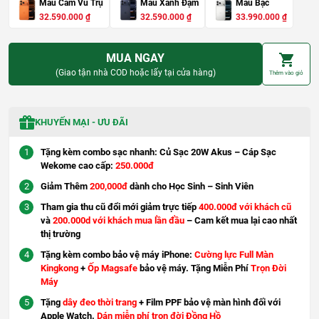
Màu Cam Vũ Trụ
Màu Xanh Đậm
Màu Bạc
G
G
G
G
G
G
32.590.000
₫
32.590.000
₫
33.990.000
₫
i
i
i
i
i
i
á
á
á
á
á
á
g
h
g
h
g
h
MUA NGAY
ố
i
ố
i
ố
i
c
ệ
c
ệ
c
ệ
(Giao tận nhà COD hoặc lấy tại cửa hàng)
Thêm vào giỏ
l
n
l
n
l
n
à
t
à
t
à
t
:
ạ
:
ạ
:
ạ
3
i
3
i
3
i
8
l
8
l
8
l
KHUYẾN MẠI - ƯU ĐÃI
.
à
.
à
.
à
9
:
9
:
9
:
9
3
9
3
9
3
Tặng kèm combo sạc nhanh: Củ Sạc 20W Akus – Cáp Sạc
0
2
0
2
0
3
Wekome cao cấp:
250.000đ
.
.
.
.
.
.
0
5
0
5
0
9
0
Giảm Thêm
9
200,000đ
dành cho Học Sinh – Sinh Viên
0
9
0
9
0
0
0
0
0
0
.
.
.
Tham gia thu cũ đổi mới giảm trực tiếp
400.000đ với khách cũ
₫
0
₫
0
₫
0
và
200.000d với khách mua lần đầu
– Cam kết mua lại cao nhất
.
0
.
0
.
0
thị trường
0
0
0
Tặng kèm combo bảo vệ máy iPhone:
Cường lực Full Màn
₫
₫
₫
.
.
.
Kingkong
+
Ốp Magsafe
bảo vệ máy. Tặng Miễn Phí
Trọn Đời
Máy
Tặng
dây đeo thời trang
+ Film PPF bảo vệ màn hình đối với
Apple Watch.
Dán miễn phí trọn đời Đồng Hồ