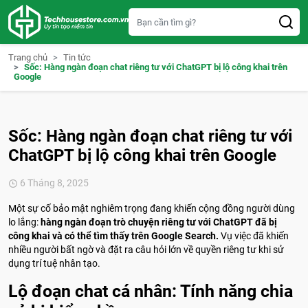
S
k
i
p
t
Trang chủ
Tin tức
o
Sốc: Hàng ngàn đoạn chat riêng tư với ChatGPT bị lộ công khai trên
c
Google
o
n
t
e
n
Sốc: Hàng ngàn đoạn chat riêng tư với
t
ChatGPT bị lộ công khai trên Google
6 Tháng 8, 2025
Một sự cố bảo mật nghiêm trọng đang khiến cộng đồng người dùng
lo lắng:
hàng ngàn đoạn trò chuyện riêng tư với ChatGPT đã bị
công khai và có thể tìm thấy trên Google Search.
Vụ việc đã khiến
nhiều người bất ngờ và đặt ra câu hỏi lớn về quyền riêng tư khi sử
dụng trí tuệ nhân tạo.
Lộ đoạn chat cá nhân: Tính năng chia