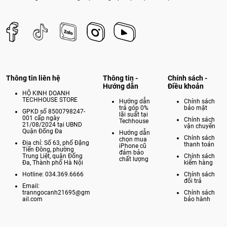
Thông tin liên hệ
Thông tin -
Chính sách -
Hướng dẫn
Điều khoản
HỘ KINH DOANH
TECHHOUSE STORE
Hướng dẫn
Chính sách
trả góp 0%
bảo mật
GPKD số 8500798247-
lãi suất tại
001 cấp ngày
Chính sách
Techhouse
21/08/2024 tại UBND
vận chuyển
Quận Đống Đa
Hướng dẫn
Chính sách
chọn mua
Địa chỉ: Số 63, phố Đặng
thanh toán
iPhone cũ
Tiến Đông, phường
đảm bảo
Trung Liệt, quận Đống
Chính sách
chất lượng
Đa, Thành phố Hà Nội
kiểm hàng
Hotline: 034.369.6666
Chính sách
đổi trả
Email:
tranngocanh21695@gm
Chính sách
ail.com
bảo hành