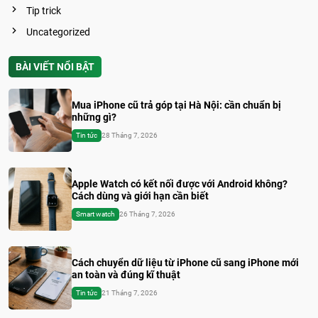
Tip trick
Uncategorized
BÀI VIẾT NỔI BẬT
Mua iPhone cũ trả góp tại Hà Nội: cần chuẩn bị
những gì?
Tin tức
28 Tháng 7, 2026
Apple Watch có kết nối được với Android không?
Cách dùng và giới hạn cần biết
Smart watch
26 Tháng 7, 2026
Cách chuyển dữ liệu từ iPhone cũ sang iPhone mới
an toàn và đúng kĩ thuật
Tin tức
21 Tháng 7, 2026