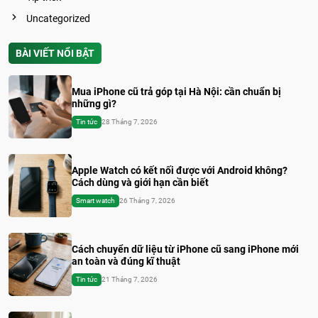
Uncategorized
BÀI VIẾT NỔI BẬT
Mua iPhone cũ trả góp tại Hà Nội: cần chuẩn bị
những gì?
Tin tức
28 Tháng 7, 2026
Apple Watch có kết nối được với Android không?
Cách dùng và giới hạn cần biết
Smart watch
26 Tháng 7, 2026
Cách chuyển dữ liệu từ iPhone cũ sang iPhone mới
an toàn và đúng kĩ thuật
Tin tức
21 Tháng 7, 2026