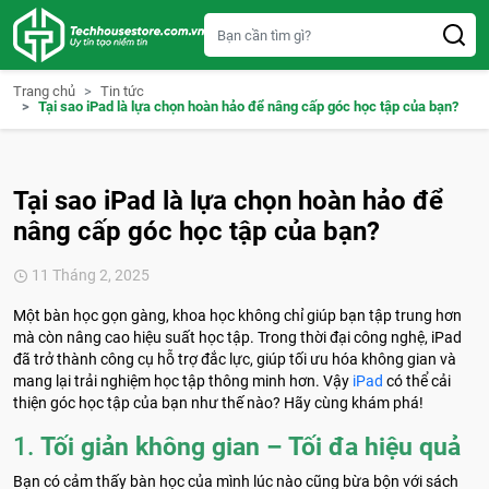
S
k
i
p
t
Trang chủ
Tin tức
o
Tại sao iPad là lựa chọn hoàn hảo để nâng cấp góc học tập của bạn?
c
o
n
t
e
Tại sao iPad là lựa chọn hoàn hảo để
n
t
nâng cấp góc học tập của bạn?
11 Tháng 2, 2025
Một bàn học gọn gàng, khoa học không chỉ giúp bạn tập trung hơn
mà còn nâng cao hiệu suất học tập. Trong thời đại công nghệ, iPad
đã trở thành công cụ hỗ trợ đắc lực, giúp tối ưu hóa không gian và
mang lại trải nghiệm học tập thông minh hơn. Vậy
iPad
có thể cải
thiện góc học tập của bạn như thế nào? Hãy cùng khám phá!
1.
Tối giản không gian – Tối đa hiệu quả
Bạn có cảm thấy bàn học của mình lúc nào cũng bừa bộn với sách