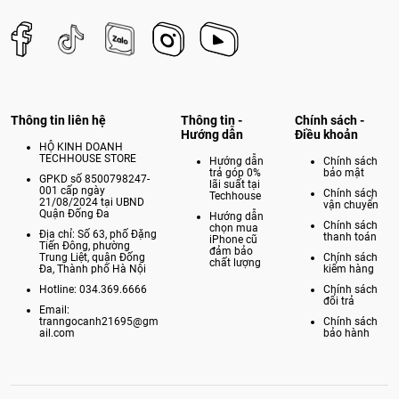
Thông tin liên hệ
Thông tin -
Chính sách -
Hướng dẫn
Điều khoản
HỘ KINH DOANH
TECHHOUSE STORE
Hướng dẫn
Chính sách
trả góp 0%
bảo mật
GPKD số 8500798247-
lãi suất tại
001 cấp ngày
Chính sách
Techhouse
21/08/2024 tại UBND
vận chuyển
Quận Đống Đa
Hướng dẫn
Chính sách
chọn mua
Địa chỉ: Số 63, phố Đặng
thanh toán
iPhone cũ
Tiến Đông, phường
đảm bảo
Trung Liệt, quận Đống
Chính sách
chất lượng
Đa, Thành phố Hà Nội
kiểm hàng
Hotline: 034.369.6666
Chính sách
đổi trả
Email:
tranngocanh21695@gm
Chính sách
ail.com
bảo hành