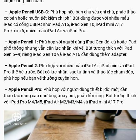
chọn các phiên bản :
– Apple Pencil USB-C:
Phù hợp nếu bạn chủ yếu ghi chú, phác thảo
cơ bản hoặc muốn tiết kiệm chi phí. Bút dùng được với nhiều mẫu
iPad có cổng USB-C như iPad A16, iPad Gen 10, iPad mini A17
Pro/mini 6, nhiều mẫu iPad Air và iPad Pro.
– Apple Pencil 1:
Phù hợp với người dùng iPad Gen đời cũ hoặc iPad
phổ thông nhưng vẫn cần lực nhấn khi vẽ. Bút tương thích với iPad
Gen 6–9; riêng iPad Gen 10 và iPad A16 cần dùng thêm adapter.
– Apple Pencil 2:
Phù hợp với nhiều mẫu iPad Air, iPad mini và iPad
Pro thế hệ trước. Bút có lực nhấn, sạc từ tính và thao tác chạm đúp,
phù hợp nếu bạn vẽ thường xuyên hơn.
– Apple Pencil Pro:
Phù hợp với người dùng thiết bị đời mới, cần
thao tác nâng cao như bóp, xoay bút, phản hồi rung. Bút tương thích
với iPad Pro M4/M5, iPad Air M2/M3/M4 và iPad mini A17 Pro.