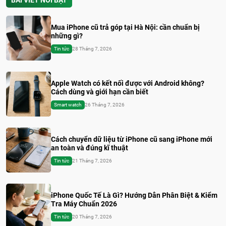
BÀI VIẾT NỔI BẬT
Mua iPhone cũ trả góp tại Hà Nội: cần chuẩn bị
những gì?
Tin tức
28 Tháng 7, 2026
Apple Watch có kết nối được với Android không?
Cách dùng và giới hạn cần biết
Smart watch
26 Tháng 7, 2026
Cách chuyển dữ liệu từ iPhone cũ sang iPhone mới
an toàn và đúng kĩ thuật
Tin tức
21 Tháng 7, 2026
iPhone Quốc Tế Là Gì? Hướng Dẫn Phân Biệt & Kiểm
Tra Máy Chuẩn 2026
Tin tức
20 Tháng 7, 2026