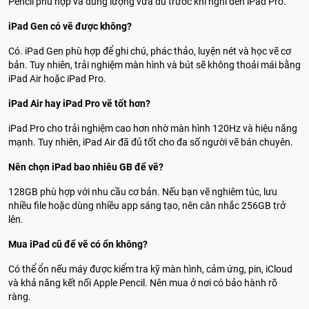
Pencil phù hợp và dung lượng vừa đủ trước khi nghĩ đến iPad Pro.
iPad Gen có vẽ được không?
Có. iPad Gen phù hợp để ghi chú, phác thảo, luyện nét và học vẽ cơ
bản. Tuy nhiên, trải nghiệm màn hình và bút sẽ không thoải mái bằng
iPad Air hoặc iPad Pro.
iPad Air hay iPad Pro vẽ tốt hơn?
iPad Pro cho trải nghiệm cao hơn nhờ màn hình 120Hz và hiệu năng
mạnh. Tuy nhiên, iPad Air đã đủ tốt cho đa số người vẽ bán chuyên.
Nên chọn iPad bao nhiêu GB để vẽ?
128GB phù hợp với nhu cầu cơ bản. Nếu bạn vẽ nghiêm túc, lưu
nhiều file hoặc dùng nhiều app sáng tạo, nên cân nhắc 256GB trở
lên.
Mua iPad cũ để vẽ có ổn không?
Có thể ổn nếu máy được kiểm tra kỹ màn hình, cảm ứng, pin, iCloud
và khả năng kết nối Apple Pencil. Nên mua ở nơi có bảo hành rõ
ràng.