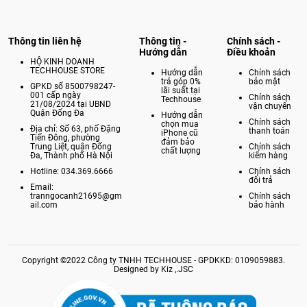
Thông tin liên hệ
Thông tin -
Chính sách -
Hướng dẫn
Điều khoản
HỘ KINH DOANH
TECHHOUSE STORE
Hướng dẫn
Chính sách
trả góp 0%
bảo mật
GPKD số 8500798247-
lãi suất tại
001 cấp ngày
Chính sách
Techhouse
21/08/2024 tại UBND
vận chuyển
Quận Đống Đa
Hướng dẫn
Chính sách
chọn mua
Địa chỉ: Số 63, phố Đặng
thanh toán
iPhone cũ
Tiến Đông, phường
đảm bảo
Trung Liệt, quận Đống
Chính sách
chất lượng
Đa, Thành phố Hà Nội
kiểm hàng
Hotline: 034.369.6666
Chính sách
đổi trả
Email:
tranngocanh21695@gm
Chính sách
ail.com
bảo hành
Copyright ©2022 Công ty TNHH TECHHOUSE - GPDKKD: 0109059883.
Designed by Kiz ,.JSC