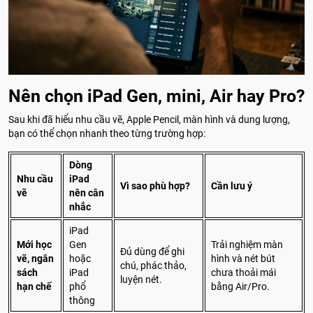
Nên chọn iPad Gen, mini, Air hay Pro?
Sau khi đã hiểu nhu cầu vẽ, Apple Pencil, màn hình và dung lượng,
bạn có thể chọn nhanh theo từng trường hợp:
Dòng
Nhu cầu
iPad
Vì sao phù hợp?
Cần lưu ý
vẽ
nên cân
nhắc
iPad
Mới học
Gen
Trải nghiệm màn
Đủ dùng để ghi
vẽ, ngân
hoặc
hình và nét bút
chú, phác thảo,
sách
iPad
chưa thoải mái
luyện nét.
hạn chế
phổ
bằng Air/Pro.
thông