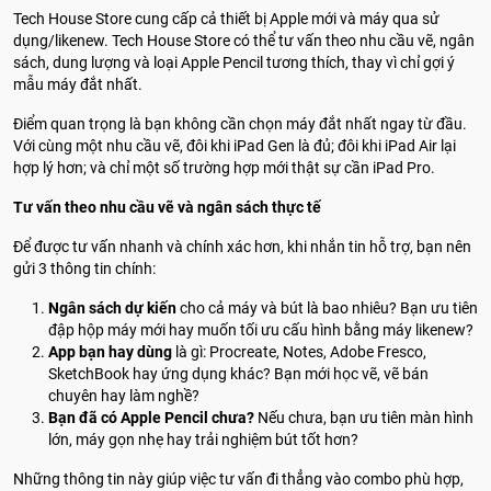
Tech House Store cung cấp cả thiết bị Apple mới và máy qua sử
dụng/likenew. Tech House Store có thể tư vấn theo nhu cầu vẽ, ngân
sách, dung lượng và loại Apple Pencil tương thích, thay vì chỉ gợi ý
mẫu máy đắt nhất.
Điểm quan trọng là bạn không cần chọn máy đắt nhất ngay từ đầu.
Với cùng một nhu cầu vẽ, đôi khi iPad Gen là đủ; đôi khi iPad Air lại
hợp lý hơn; và chỉ một số trường hợp mới thật sự cần iPad Pro.
Tư vấn theo nhu cầu vẽ và ngân sách thực tế
Để được tư vấn nhanh và chính xác hơn, khi nhắn tin hỗ trợ, bạn nên
gửi 3 thông tin chính:
Ngân sách dự kiến
cho cả máy và bút là bao nhiêu? Bạn ưu tiên
đập hộp máy mới hay muốn tối ưu cấu hình bằng máy likenew?
App bạn hay dùng
là gì: Procreate, Notes, Adobe Fresco,
SketchBook hay ứng dụng khác? Bạn mới học vẽ, vẽ bán
chuyên hay làm nghề?
Bạn đã có Apple Pencil chưa?
Nếu chưa, bạn ưu tiên màn hình
lớn, máy gọn nhẹ hay trải nghiệm bút tốt hơn?
Những thông tin này giúp việc tư vấn đi thẳng vào combo phù hợp,