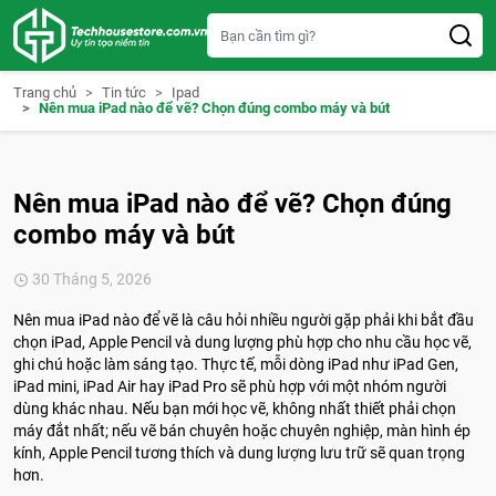
S
k
i
p
t
Trang chủ
Tin tức
Ipad
o
Nên mua iPad nào để vẽ? Chọn đúng combo máy và bút
c
o
n
t
e
Nên mua iPad nào để vẽ? Chọn đúng
n
t
combo máy và bút
30 Tháng 5, 2026
Nên mua iPad nào để vẽ là câu hỏi nhiều người gặp phải khi bắt đầu
chọn iPad, Apple Pencil và dung lượng phù hợp cho nhu cầu học vẽ,
ghi chú hoặc làm sáng tạo. Thực tế, mỗi dòng iPad như iPad Gen,
iPad mini, iPad Air hay iPad Pro sẽ phù hợp với một nhóm người
dùng khác nhau. Nếu bạn mới học vẽ, không nhất thiết phải chọn
máy đắt nhất; nếu vẽ bán chuyên hoặc chuyên nghiệp, màn hình ép
kính, Apple Pencil tương thích và dung lượng lưu trữ sẽ quan trọng
hơn.