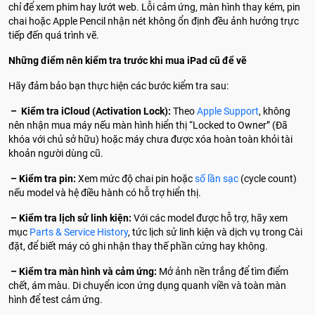
chỉ để xem phim hay lướt web. Lỗi cảm ứng, màn hình thay kém, pin
chai hoặc Apple Pencil nhận nét không ổn định đều ảnh hưởng trực
tiếp đến quá trình vẽ.
Những điểm nên kiểm tra trước khi mua iPad cũ để vẽ
Hãy đảm bảo bạn thực hiện các bước kiểm tra sau:
– Kiểm tra iCloud (Activation Lock):
Theo
Apple Support
, không
nên nhận mua máy nếu màn hình hiển thị “Locked to Owner” (Đã
khóa với chủ sở hữu) hoặc máy chưa được xóa hoàn toàn khỏi tài
khoản người dùng cũ.
– Kiểm tra pin:
Xem mức độ chai pin hoặc
số lần sạc
(cycle count)
nếu model và hệ điều hành có hỗ trợ hiển thị.
– Kiểm tra lịch sử linh kiện:
Với các model được hỗ trợ, hãy xem
mục
Parts & Service History
, tức lịch sử linh kiện và dịch vụ trong Cài
đặt, để biết máy có ghi nhận thay thế phần cứng hay không.
– Kiểm tra màn hình và cảm ứng:
Mở ảnh nền trắng để tìm điểm
chết, ám màu. Di chuyển icon ứng dụng quanh viền và toàn màn
hình để test cảm ứng.