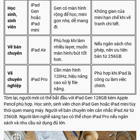
iPad
Học
Gen có màn hình
Gen
Không gian của
sinh,
rộng để học; mini
hoặc
mini hạn chế khi vẽ
sinh
gọn nhẹ, dễ mang
iPad
tranh chi tiết.
viên
đi.
mini
Phù hợp khi làm
Nếu ngân sách cho
Vẽ bán
nhiều layer, muốn
iPad Air
phép, nên ưu tiên
chuyên
màn hình/bút tốt
bản từ 256GB.
hơn.
Cần màn hình
Vẽ
Phù hợp khi iPad là
120Hz, hiệu năng
chuyên
iPad Pro
công cụ làm việc
cao xử lý file
nghiệp
chính.
nặng.
Tóm lại, người mới có thể bắt đầu với iPad Gen 128GB kèm Apple
Pencil phù hợp. Học sinh, sinh viên chọn iPad Gen hoặc iPad mini tùy
thói quen mang máy. Người vẽ bán chuyên nên cân nhắc iPad Air từ
256GB. Người làm nghề sáng tạo có thể chọn iPad Pro nếu ngân
sách và nhu cầu sử dụng đủ lớn.