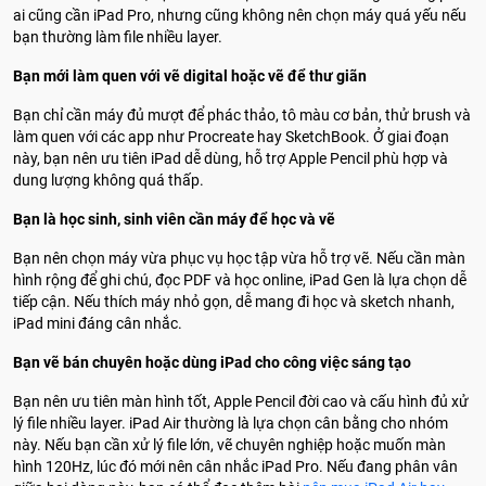
ai cũng cần iPad Pro, nhưng cũng không nên chọn máy quá yếu nếu
bạn thường làm file nhiều layer.
Bạn mới làm quen với vẽ digital hoặc vẽ để thư giãn
Bạn chỉ cần máy đủ mượt để phác thảo, tô màu cơ bản, thử brush và
làm quen với các app như Procreate hay SketchBook. Ở giai đoạn
này, bạn nên ưu tiên iPad dễ dùng, hỗ trợ Apple Pencil phù hợp và
dung lượng không quá thấp.
Bạn là học sinh, sinh viên cần máy để học và vẽ
Bạn nên chọn máy vừa phục vụ học tập vừa hỗ trợ vẽ. Nếu cần màn
hình rộng để ghi chú, đọc PDF và học online, iPad Gen là lựa chọn dễ
tiếp cận. Nếu thích máy nhỏ gọn, dễ mang đi học và sketch nhanh,
iPad mini đáng cân nhắc.
Bạn vẽ bán chuyên hoặc dùng iPad cho công việc sáng tạo
Bạn nên ưu tiên màn hình tốt, Apple Pencil đời cao và cấu hình đủ xử
lý file nhiều layer. iPad Air thường là lựa chọn cân bằng cho nhóm
này. Nếu bạn cần xử lý file lớn, vẽ chuyên nghiệp hoặc muốn màn
hình 120Hz, lúc đó mới nên cân nhắc iPad Pro. Nếu đang phân vân